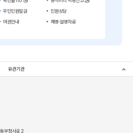
국민콜110
공직비리 익명신고
무인민원발급
민원상담
여권안내
해명·설명자료
복지신문고
계약정보공개
수의계약 현황공개
업무추진비 공개
노인복지
응급의료기관안내
청소년복지
개별주택공시가격
유관기관
조상 땅 찾기
토지이용계획
소비자물가
소비자행복센터
중소기업지원
지역사랑상품권
경북나드리
경북여행책자신청
경상북도 지정문화재
경상북도 수목원
동락관
민물고기생태체험관
 동부청사로 2