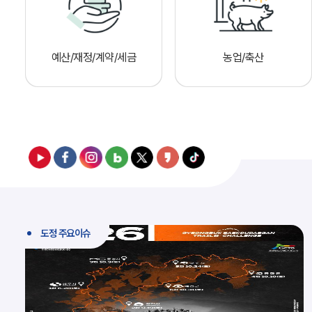
예산/재정/계약/세금
농업/축산
도정 주요이슈