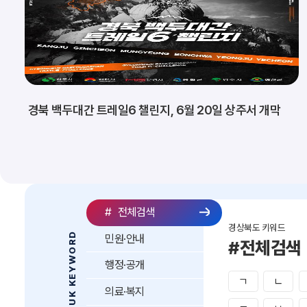
경북 백두대간 트레일6 챌린지, 6월 20일 상주서 개막
#
전체검색
경상북도 키워드
GYEONGBUK KEYWORD
민원·안내
#전체검색
행정·공개
ㄱ
ㄴ
의료·복지