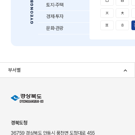
ㅁ
ㅂ
토지·주택
ㅈ
ㅊ
경제·투자
ㅍ
ㅎ
문화·관광
부서별
경북도청
36759 경상북도 안동시 풍천면 도청대로 455