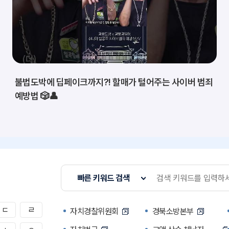
불법도박에 딥페이크까지?! 할매가 털어주는 사이버 범죄
예방법 🎲👤
빠른 키워드 검색
ㄷ
ㄹ
자치경찰위원회
경북소방본부