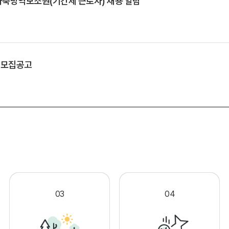
축방역보조원(기간제 근로자) 채용 알림
 모집공고
.
03
04