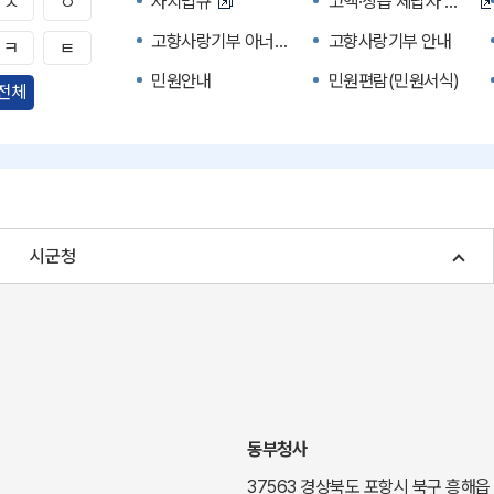
자치법규
고액·상습 체납자 명단
ㅅ
ㅇ
고향사랑기부 아너스 클럽
고향사랑기부 안내
ㅋ
ㅌ
민원안내
민원편람(민원서식)
전체
자주하는 질문
정부24(민원서식)
경북공공데이터&통계
세입세출예산서
주민참여예산제도
정보공개포털
여성복지
장애인 복지시책
시군청
귀농귀촌종합지원센터
부동산중개보수 안내
국내 투자인센티브
농산물시세
신기술오픈마켓
일자리/채용
투자환경
경북 이달의 축제행사
경북e맛(음식정보)
경상북도 대기정보
동부청사
도립예술단
도립예술단 공연소개
37563 경상북도 포항시 북구 흥해읍