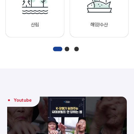
산림
해양/수산
Youtube