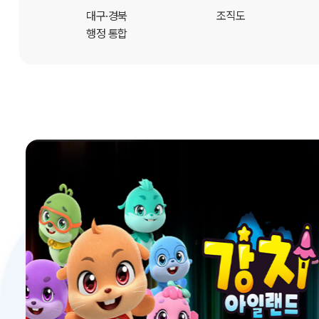
개
대구·경북
조직도
행정 통합