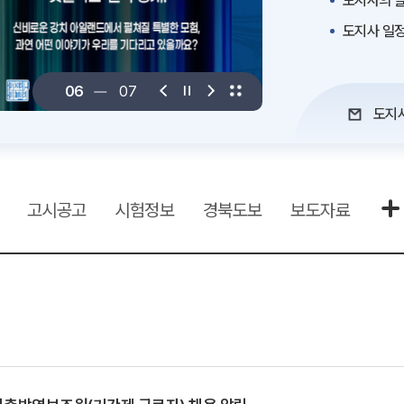
도지사의 말
도지사 일
06
07
도지
고시공고
시험정보
경북도보
보도자료