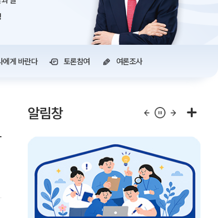
과 글
정
사에게 바란다
토론참여
여론조사
알림창