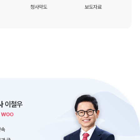
청사약도
보도자료
사
이철우
L WOO
약속