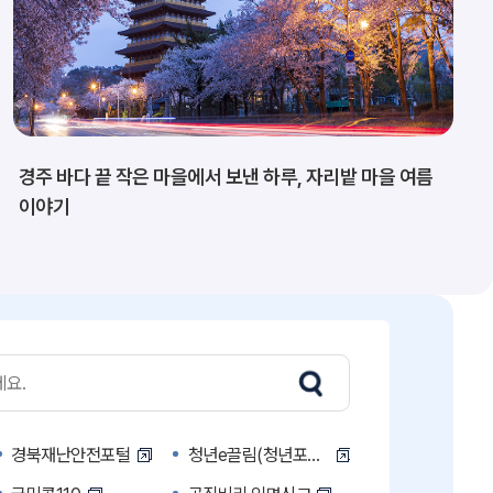
경주 바다 끝 작은 마을에서 보낸 하루, 자리밭 마을 여름
이야기
경북재난안전포털
청년e끌림(청년포털)