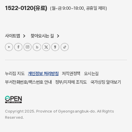
주민참여예산제도
1522-0120(유료)
(월~금 9:00~18:00, 공휴일 제외)
정보공개포털
노인복지
응급의료기관안내
사이트맵
찾아오시는 길
여성복지
장애인 복지시책
청소년복지
개별주택공시가격
귀농귀촌종합지원센터
누리집 지도
개인정보 처리방침
저작권정책
오시는길
부동산중개보수 안내
부서전화번호/팩스번호 안내
정부/지자체 조직도
국가상징 알아보기
조상 땅 찾기
토지이용계획
국내 투자인센티브
Copyright 2025. Province of Gyeongsangbuk-do. All Rights
농산물시세
Reserved.
소비자물가
소비자행복센터