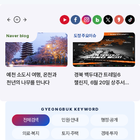
예산/재정/계약/세금
농업/축산
산림
해양/수산
Naver blog
도정 주요이슈
보건·복지/여성/장애인
문화/관광/음식
재난/안전/재해
산업/토지/주택
예천 소도시 여행, 온천과
경북 백두대간 트레일6
환경
시험정보
천년의 나무를 만나다
챌린지, 6월 20일 상주서
개막
경제
디지털아카이브
투자유치
공공데이터&통계
GYEONGBUK KEYWORD
전체검색
민원·안내
행정·공개
의료·복지
토지·주택
경제·투자