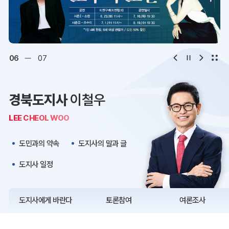
디지털아카이브
문화·관광
오시는 길
청사약도
06
07
보도자료
재정정보
경북도지사
이철우
K보듬 6000
클린신고
LEE CHEOL WOO
정보공개
도민과의 약속
도지사의 말과 글
도지사 일정
도지사에게 바란다
토론참여
여론조사