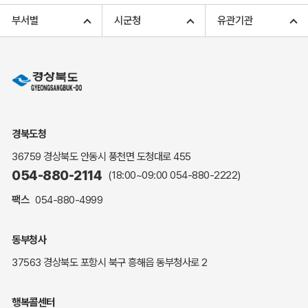
고향사랑기부 아너스 클럽
부서별
시군청
유관기관
고향사랑기부 안내
무인민원발급
민원상담
민원안내
민원편람(민원서식)
여권안내
경북도청
해명·설명자료
36759 경상북도 안동시 풍천면 도청대로 455
자주하는 질문
054-880-2114
(18:00~09:00
054-880-2222
)
정부24(민원서식)
팩스
054-880-4999
복지신문고
계약정보공개
동부청사
경북공공데이터&통계
37563 경상북도 포항시 북구 흥해읍 동부청사로 2
세입세출예산서
수의계약 현황공개
행복콜센터
업무추진비 공개