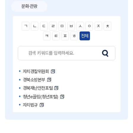
문화·관광
ㄱ
ㄴ
ㄷ
ㄹ
ㅁ
ㅂ
ㅅ
ㅇ
ㅈ
ㅊ
ㅋ
ㅌ
ㅍ
ㅎ
전체
자치경찰위원회
경북소방본부
경북재난안전포털
청년e끌림(청년포털)
자치법규
고액·상습 체납자 명단
국민콜110
공직비리 익명신고