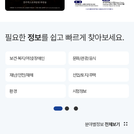
투자유치
공공데이터&통계
예산/재정/계약/세금
농업/축산
필요한
정보
를 쉽고 빠르게 찾아보세요.
산림
해양/수산
보건·복지/여성/장애인
문화/관광/음식
재난/안전/재해
산업/토지/주택
환경
시험정보
경제
디지털아카이브
투자유치
공공데이터&통계
분야별정보
전체보기