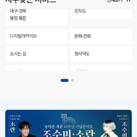
대구·경북
조직도
행정 통합
디지털아카이브
문화·관광
오시는 길
청사약도
보도자료
재정정보
K보듬 6000
클린신고
정보공개
대구·경북
조직도
행정 통합