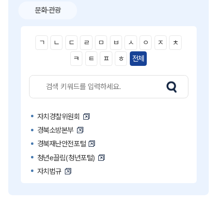
문화·관광
ㄱ
ㄴ
ㄷ
ㄹ
ㅁ
ㅂ
ㅅ
ㅇ
ㅈ
ㅊ
ㅋ
ㅌ
ㅍ
ㅎ
전체
자치경찰위원회
경북소방본부
경북재난안전포털
청년e끌림(청년포털)
자치법규
고액·상습 체납자 명단
국민콜110
공직비리 익명신고