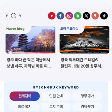
예산/재정/계약/세금
농업/축산
산림
해양/수산
Naver blog
도정 주요이슈
보건·복지/여성/장애인
문화/관광/음식
재난/안전/재해
산업/토지/주택
경주 바다 끝 작은 마을에서
경북 백두대간 트레일6
환경
시험정보
보낸 하루, 자리밭 마을 여름
챌린지, 6월 20일 상주서
이야기
개막
경제
디지털아카이브
투자유치
공공데이터&통계
GYEONGBUK KEYWORD
전체검색
민원·안내
행정·공개
의료·복지
토지·주택
경제·투자