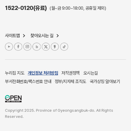
주민참여예산제도
1522-0120(유료)
(월~금 9:00~18:00, 공휴일 제외)
정보공개포털
노인복지
응급의료기관안내
사이트맵
찾아오시는 길
여성복지
장애인 복지시책
청소년복지
개별주택공시가격
귀농귀촌종합지원센터
누리집 지도
개인정보 처리방침
저작권정책
오시는길
부동산중개보수 안내
부서전화번호/팩스번호 안내
정부/지자체 조직도
국가상징 알아보기
조상 땅 찾기
토지이용계획
국내 투자인센티브
Copyright 2025. Province of Gyeongsangbuk-do. All Rights
농산물시세
Reserved.
소비자물가
소비자행복센터