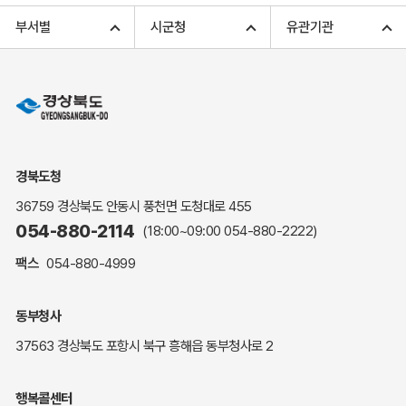
고향사랑기부 아너스 클럽
부서별
시군청
유관기관
고향사랑기부 안내
무인민원발급
민원상담
민원안내
민원편람(민원서식)
여권안내
경북도청
해명·설명자료
36759 경상북도 안동시 풍천면 도청대로 455
자주하는 질문
054-880-2114
(18:00~09:00
054-880-2222
)
정부24(민원서식)
팩스
054-880-4999
복지신문고
계약정보공개
동부청사
경북공공데이터&통계
37563 경상북도 포항시 북구 흥해읍 동부청사로 2
세입세출예산서
수의계약 현황공개
행복콜센터
업무추진비 공개