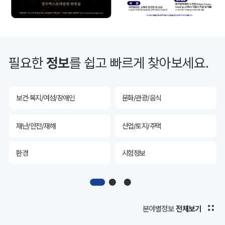
투자유치
공공데이터&통계
예산/재정/계약/세금
농업/축산
필요한
정보
를 쉽고 빠르게 찾아보세요.
산림
해양/수산
보건·복지/여성/장애인
문화/관광/음식
재난/안전/재해
산업/토지/주택
환경
시험정보
경제
디지털아카이브
투자유치
공공데이터&통계
분야별정보
전체보기