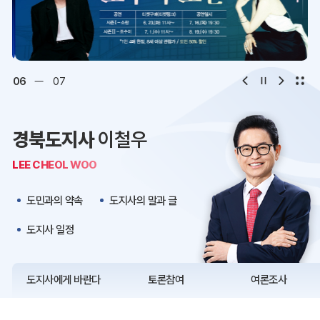
디지털아카이브
문화·관광
오시는 길
청사약도
06
07
보도자료
재정정보
경북도지사
이철우
K보듬 6000
클린신고
LEE CHEOL WOO
정보공개
도민과의 약속
도지사의 말과 글
도지사 일정
도지사에게 바란다
토론참여
여론조사