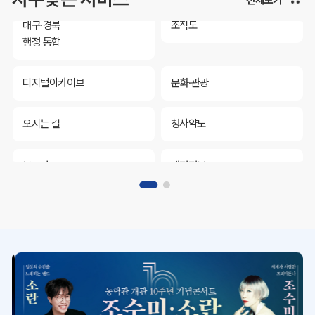
대구·경북
조직도
행정 통합
디지털아카이브
문화·관광
오시는 길
청사약도
보도자료
재정정보
K보듬 6000
클린신고
정보공개
대구·경북
조직도
행정 통합