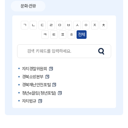
문화·관광
ㄱ
ㄴ
ㄷ
ㄹ
ㅁ
ㅂ
ㅅ
ㅇ
ㅈ
ㅊ
ㅋ
ㅌ
ㅍ
ㅎ
전체
자치경찰위원회
경북소방본부
경북재난안전포털
청년e끌림(청년포털)
자치법규
고액·상습 체납자 명단
국민콜110
공직비리 익명신고