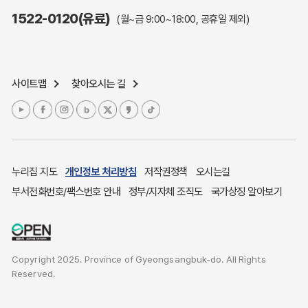
주민참여예산제도
1522-0120(유료)
(월~금 9:00~18:00, 공휴일 제외)
정보공개포털
노인복지
응급의료기관안내
사이트맵
찾아오시는 길
여성복지
장애인 복지시책
청소년복지
개별주택공시가격
귀농귀촌종합지원센터
누리집 지도
개인정보 처리방침
저작권정책
오시는길
부동산중개보수 안내
부서전화번호/팩스번호 안내
정부/지자체 조직도
국가상징 알아보기
조상 땅 찾기
토지이용계획
국내 투자인센티브
Copyright 2025. Province of Gyeongsangbuk-do. All Rights
농산물시세
Reserved.
소비자물가
소비자행복센터