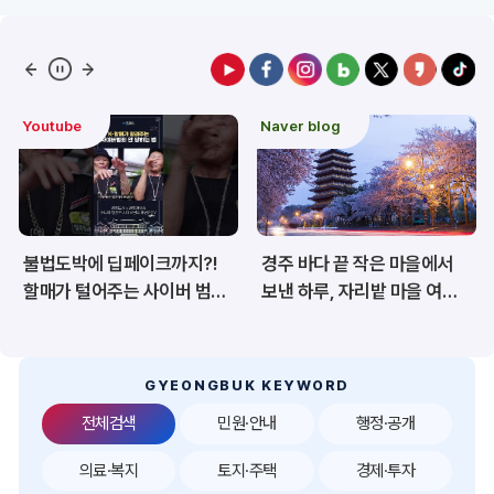
예산/재정/계약/세금
농업/축산
산림
해양/수산
Naver blog
도정 주요이슈
보건·복지/여성/장애인
문화/관광/음식
재난/안전/재해
산업/토지/주택
경주 바다 끝 작은 마을에서
경북 백두대간 트레일6
환경
시험정보
보낸 하루, 자리밭 마을 여름
챌린지, 6월 20일 상주서
이야기
개막
경제
디지털아카이브
투자유치
공공데이터&통계
GYEONGBUK KEYWORD
전체검색
민원·안내
행정·공개
의료·복지
토지·주택
경제·투자