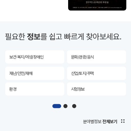
투자유치
공공데이터&통계
예산/재정/계약/세금
농업/축산
필요한
정보
를 쉽고 빠르게 찾아보세요.
산림
해양/수산
보건·복지/여성/장애인
문화/관광/음식
재난/안전/재해
산업/토지/주택
환경
시험정보
경제
디지털아카이브
투자유치
공공데이터&통계
분야별정보
전체보기