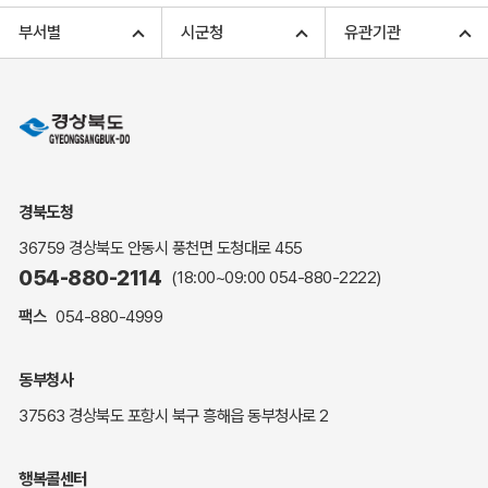
고향사랑기부 아너스 클럽
부서별
시군청
유관기관
고향사랑기부 안내
무인민원발급
민원상담
민원안내
민원편람(민원서식)
여권안내
경북도청
해명·설명자료
36759 경상북도 안동시 풍천면 도청대로 455
자주하는 질문
054-880-2114
(18:00~09:00
054-880-2222
)
정부24(민원서식)
팩스
054-880-4999
복지신문고
계약정보공개
동부청사
경북공공데이터&통계
37563 경상북도 포항시 북구 흥해읍 동부청사로 2
세입세출예산서
수의계약 현황공개
행복콜센터
업무추진비 공개