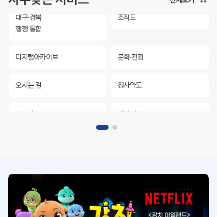
대구·경북
조직도
행정 통합
디지털아카이브
문화·관광
오시는 길
청사약도
보도자료
재정정보
K보듬 6000
클린신고
정보공개
대구·경북
조직도
행정 통합