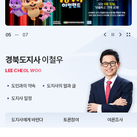
디지털아카이브
문화·관광
오시는 길
청사약도
06
07
보도자료
재정정보
경북도지사
이철우
K보듬 6000
클린신고
LEE CHEOL WOO
정보공개
도민과의 약속
도지사의 말과 글
도지사 일정
도지사에게 바란다
토론참여
여론조사