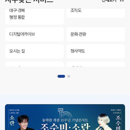
대구·경북
조직도
행정 통합
디지털아카이브
문화·관광
오시는 길
청사약도
보도자료
재정정보
K보듬 6000
클린신고
정보공개
대구·경북
조직도
행정 통합