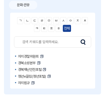
문화·관광
ㄱ
ㄴ
ㄷ
ㄹ
ㅁ
ㅂ
ㅅ
ㅇ
ㅈ
ㅊ
ㅋ
ㅌ
ㅍ
ㅎ
전체
자치경찰위원회
경북소방본부
경북재난안전포털
청년e끌림(청년포털)
자치법규
고액·상습 체납자 명단
국민콜110
공직비리 익명신고