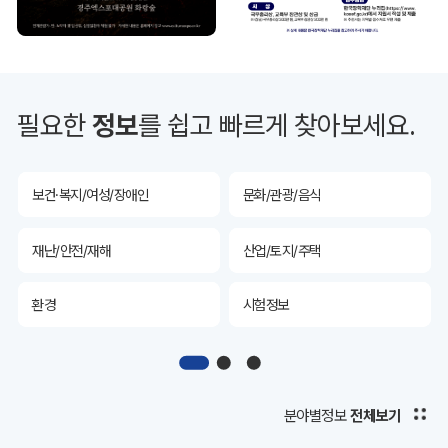
투자유치
공공데이터&통계
예산/재정/계약/세금
농업/축산
필요한
정보
를 쉽고 빠르게 찾아보세요.
산림
해양/수산
보건·복지/여성/장애인
문화/관광/음식
재난/안전/재해
산업/토지/주택
환경
시험정보
경제
디지털아카이브
투자유치
공공데이터&통계
분야별정보
전체보기