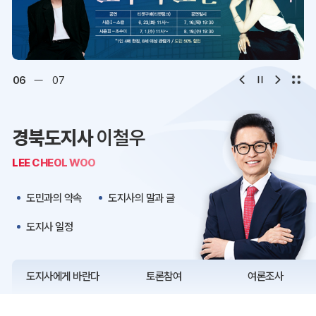
디지털아카이브
문화·관광
오시는 길
청사약도
06
07
보도자료
재정정보
경북도지사
이철우
K보듬 6000
클린신고
LEE CHEOL WOO
정보공개
도민과의 약속
도지사의 말과 글
도지사 일정
도지사에게 바란다
토론참여
여론조사