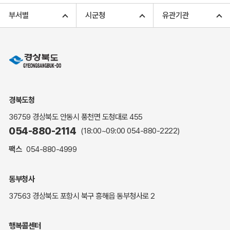
고향사랑기부 아너스 클럽
부서별
시군청
유관기관
고향사랑기부 안내
무인민원발급
민원상담
민원안내
민원편람(민원서식)
여권안내
경북도청
해명·설명자료
36759 경상북도 안동시 풍천면 도청대로 455
자주하는 질문
054-880-2114
(18:00~09:00
054-880-2222
)
정부24(민원서식)
팩스
054-880-4999
복지신문고
계약정보공개
동부청사
경북공공데이터&통계
37563 경상북도 포항시 북구 흥해읍 동부청사로 2
세입세출예산서
수의계약 현황공개
행복콜센터
업무추진비 공개