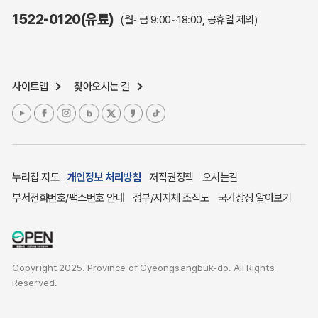
주민참여예산제도
1522-0120(유료)
(월~금 9:00~18:00, 공휴일 제외)
정보공개포털
노인복지
응급의료기관안내
사이트맵
찾아오시는 길
여성복지
장애인 복지시책
청소년복지
개별주택공시가격
귀농귀촌종합지원센터
누리집 지도
개인정보 처리방침
저작권정책
오시는길
부동산중개보수 안내
부서전화번호/팩스번호 안내
정부/지자체 조직도
국가상징 알아보기
조상 땅 찾기
토지이용계획
국내 투자인센티브
Copyright 2025. Province of Gyeongsangbuk-do. All Rights
농산물시세
Reserved.
소비자물가
소비자행복센터