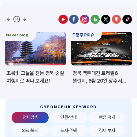
예산/재정/계약/세금
농업/축산
산림
해양/수산
Naver blog
도정 주요이슈
보건·복지/여성/장애인
문화/관광/음식
재난/안전/재해
산업/토지/주택
초록빛 그늘을 걷는 경북 숲길
경북 백두대간 트레일6
환경
시험정보
여행지로 떠나 보세요!
챌린지, 6월 20일 상주서
개막
경제
디지털아카이브
투자유치
공공데이터&통계
GYEONGBUK KEYWORD
전체검색
민원·안내
행정·공개
의료·복지
토지·주택
경제·투자