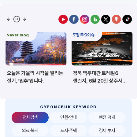
예산/재정/계약/세금
농업/축산
산림
해양/수산
Naver blog
도정 주요이슈
보건·복지/여성/장애인
문화/관광/음식
재난/안전/재해
산업/토지/주택
오늘은 가을의 시작을 알리는
경북 백두대간 트레일6
환경
시험정보
절기, ‘입추’입니다.
챌린지, 6월 20일 상주서
개막
경제
디지털아카이브
투자유치
공공데이터&통계
GYEONGBUK KEYWORD
전체검색
민원·안내
행정·공개
의료·복지
토지·주택
경제·투자