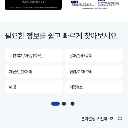
투자유치
공공데이터&통계
예산/재정/계약/세금
농업/축산
필요한
정보
를 쉽고 빠르게 찾아보세요.
산림
해양/수산
보건·복지/여성/장애인
문화/관광/음식
재난/안전/재해
산업/토지/주택
환경
시험정보
경제
디지털아카이브
투자유치
공공데이터&통계
분야별정보
전체보기