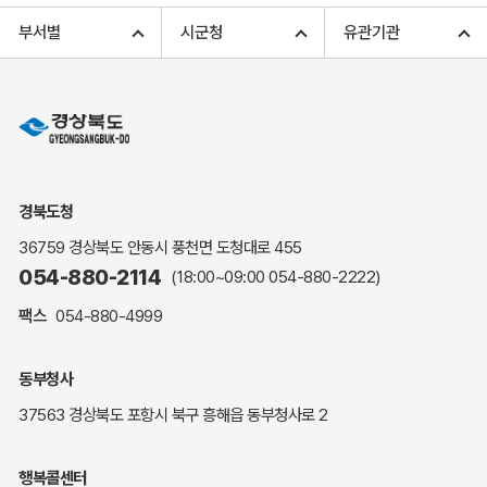
고향사랑기부 아너스 클럽
부서별
시군청
유관기관
고향사랑기부 안내
무인민원발급
민원상담
민원안내
민원편람(민원서식)
여권안내
경북도청
해명·설명자료
36759 경상북도 안동시 풍천면 도청대로 455
자주하는 질문
054-880-2114
(18:00~09:00
054-880-2222
)
정부24(민원서식)
팩스
054-880-4999
복지신문고
계약정보공개
동부청사
경북공공데이터&통계
37563 경상북도 포항시 북구 흥해읍 동부청사로 2
세입세출예산서
수의계약 현황공개
행복콜센터
업무추진비 공개