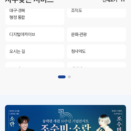
대구·경북
조직도
행정 통합
디지털아카이브
문화·관광
오시는 길
청사약도
보도자료
재정정보
K보듬 6000
클린신고
정보공개
대구·경북
조직도
행정 통합