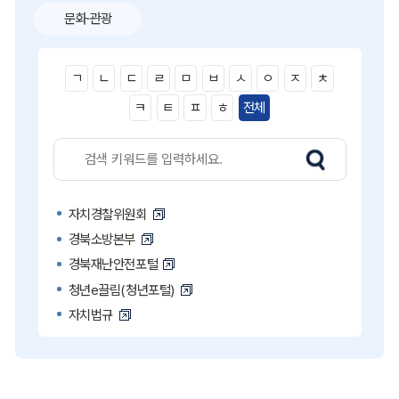
문화·관광
ㄱ
ㄴ
ㄷ
ㄹ
ㅁ
ㅂ
ㅅ
ㅇ
ㅈ
ㅊ
ㅋ
ㅌ
ㅍ
ㅎ
전체
자치경찰위원회
경북소방본부
경북재난안전포털
청년e끌림(청년포털)
자치법규
고액·상습 체납자 명단
국민콜110
공직비리 익명신고