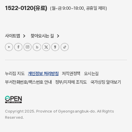
주민참여예산제도
1522-0120(유료)
(월~금 9:00~18:00, 공휴일 제외)
정보공개포털
노인복지
응급의료기관안내
사이트맵
찾아오시는 길
여성복지
장애인 복지시책
청소년복지
개별주택공시가격
귀농귀촌종합지원센터
누리집 지도
개인정보 처리방침
저작권정책
오시는길
부동산중개보수 안내
부서전화번호/팩스번호 안내
정부/지자체 조직도
국가상징 알아보기
조상 땅 찾기
토지이용계획
국내 투자인센티브
Copyright 2025. Province of Gyeongsangbuk-do. All Rights
농산물시세
Reserved.
소비자물가
소비자행복센터