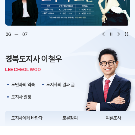
디지털아카이브
문화·관광
오시는 길
청사약도
06
07
보도자료
재정정보
경북도지사
이철우
K보듬 6000
클린신고
LEE CHEOL WOO
정보공개
도민과의 약속
도지사의 말과 글
도지사 일정
도지사에게 바란다
토론참여
여론조사