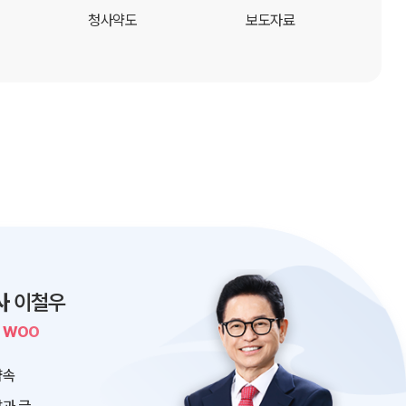
청사약도
보도자료
사
이철우
L WOO
약속