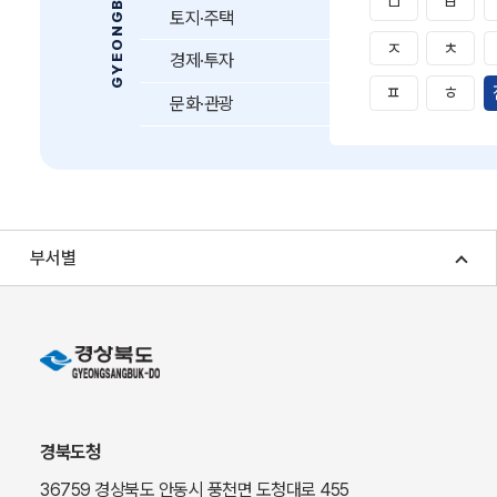
ㅁ
ㅂ
토지·주택
ㅈ
ㅊ
경제·투자
ㅍ
ㅎ
문화·관광
부서별
경북도청
36759 경상북도 안동시 풍천면 도청대로 455