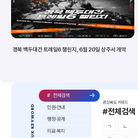
경북 백두대간 트레일6 챌린지, 6월 20일 상주서 개막
#
전체검색
경상북도 키워드
GYEONGBUK KEYWORD
민원·안내
#전체검색
행정·공개
ㄱ
ㄴ
의료·복지