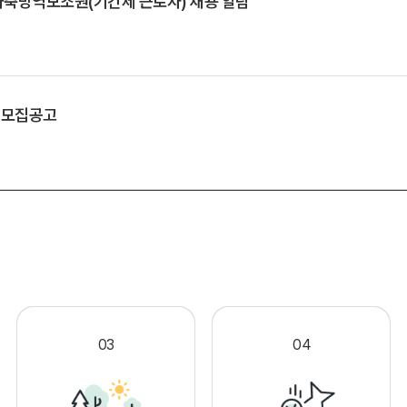
축방역보조원(기간제 근로자) 채용 알림
 모집공고
.
03
04