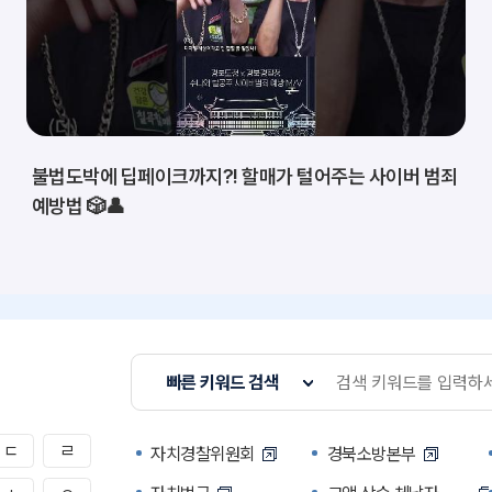
불법도박에 딥페이크까지?! 할매가 털어주는 사이버 범죄
예방법 🎲👤
빠른 키워드 검색
ㄷ
ㄹ
자치경찰위원회
경북소방본부