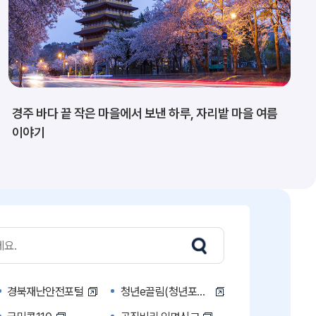
경주 바다 끝 작은 마을에서 보낸 하루, 자리밭 마을 여름
이야기
경북재난안전포털
청년e끌림(청년포털)