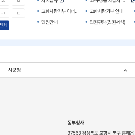
자치법규
고액·상습 체납자 명단
ㅅ
ㅇ
고향사랑기부 아너스 클럽
고향사랑기부 안내
ㅋ
ㅌ
민원안내
민원편람(민원서식)
전체
자주하는 질문
정부24(민원서식)
경북공공데이터&통계
세입세출예산서
주민참여예산제도
정보공개포털
여성복지
장애인 복지시책
시군청
귀농귀촌종합지원센터
부동산중개보수 안내
국내 투자인센티브
농산물시세
신기술오픈마켓
일자리/채용
투자환경
경북 이달의 축제행사
경북e맛(음식정보)
경상북도 대기정보
동부청사
도립예술단
도립예술단 공연소개
37563 경상북도 포항시 북구 흥해읍