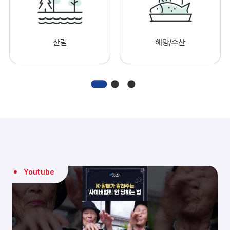
산림
해양/수산
Youtube