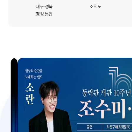
개
대구·경북
조직도
행정 통합