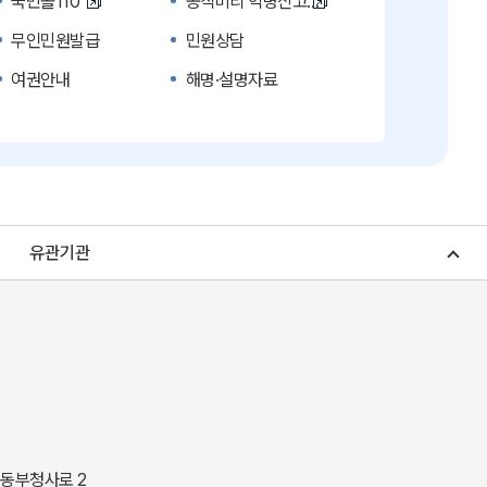
국민콜110
공직비리 익명신고
무인민원발급
민원상담
여권안내
해명·설명자료
복지신문고
계약정보공개
수의계약 현황공개
업무추진비 공개
노인복지
응급의료기관안내
청소년복지
개별주택공시가격
유관기관
조상 땅 찾기
토지이용계획
소비자물가
소비자행복센터
중소기업지원
지역사랑상품권
경북나드리
경북여행책자신청
경상북도 지정문화재
경상북도 수목원
동락관
민물고기생태체험관
 동부청사로 2