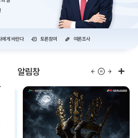
과 글
정
사에게 바란다
토론참여
여론조사
알림창