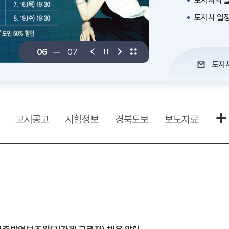
도지사의 말
도지사 일
06
07
도지
고시공고
시험정보
경북도보
보도자료