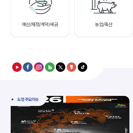
예산/재정/계약/세금
농업/축산
도정 주요이슈