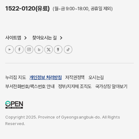
주민참여예산제도
1522-0120(유료)
(월~금 9:00~18:00, 공휴일 제외)
정보공개포털
노인복지
응급의료기관안내
사이트맵
찾아오시는 길
여성복지
장애인 복지시책
청소년복지
개별주택공시가격
귀농귀촌종합지원센터
누리집 지도
개인정보 처리방침
저작권정책
오시는길
부동산중개보수 안내
부서전화번호/팩스번호 안내
정부/지자체 조직도
국가상징 알아보기
조상 땅 찾기
토지이용계획
국내 투자인센티브
Copyright 2025. Province of Gyeongsangbuk-do. All Rights
농산물시세
Reserved.
소비자물가
소비자행복센터