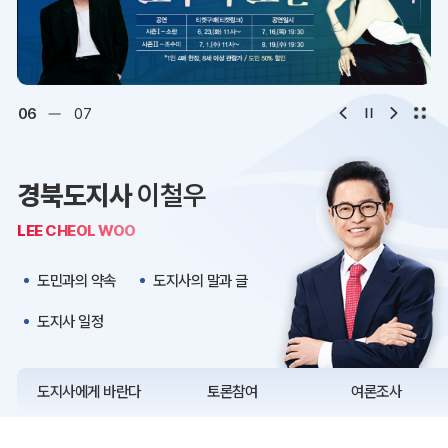
디지털아카이브
문화·관광
오시는 길
청사약도
06
07
보도자료
재정정보
경북도지사
이철우
K보듬 6000
클린신고
LEE CHEOL WOO
정보공개
도민과의 약속
도지사의 말과 글
도지사 일정
도지사에게 바란다
토론참여
여론조사