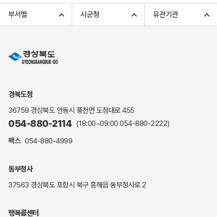
고향사랑기부 아너스 클럽
부서별
시군청
유관기관
고향사랑기부 안내
무인민원발급
민원상담
민원안내
민원편람(민원서식)
여권안내
경북도청
해명·설명자료
36759 경상북도 안동시 풍천면 도청대로 455
자주하는 질문
054-880-2114
(18:00~09:00
054-880-2222
)
정부24(민원서식)
팩스
054-880-4999
복지신문고
계약정보공개
동부청사
경북공공데이터&통계
37563 경상북도 포항시 북구 흥해읍 동부청사로 2
세입세출예산서
수의계약 현황공개
행복콜센터
업무추진비 공개