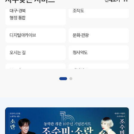
대구·경북
조직도
행정 통합
디지털아카이브
문화·관광
오시는 길
청사약도
보도자료
재정정보
K보듬 6000
클린신고
정보공개
대구·경북
조직도
행정 통합