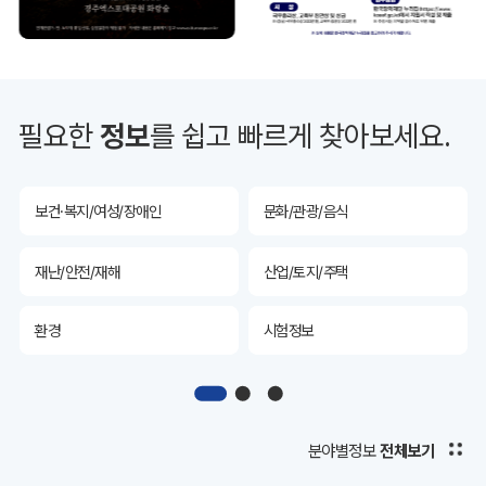
투자유치
공공데이터&통계
예산/재정/계약/세금
농업/축산
필요한
정보
를 쉽고 빠르게 찾아보세요.
산림
해양/수산
보건·복지/여성/장애인
문화/관광/음식
재난/안전/재해
산업/토지/주택
환경
시험정보
경제
디지털아카이브
투자유치
공공데이터&통계
분야별정보
전체보기