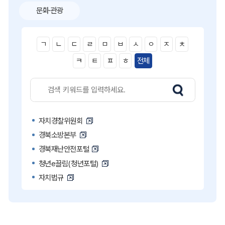
문화·관광
ㄱ
ㄴ
ㄷ
ㄹ
ㅁ
ㅂ
ㅅ
ㅇ
ㅈ
ㅊ
ㅋ
ㅌ
ㅍ
ㅎ
전체
자치경찰위원회
경북소방본부
경북재난안전포털
청년e끌림(청년포털)
자치법규
고액·상습 체납자 명단
국민콜110
공직비리 익명신고