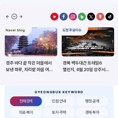
예산/재정/계약/세금
농업/축산
산림
해양/수산
Naver blog
도정 주요이슈
보건·복지/여성/장애인
문화/관광/음식
재난/안전/재해
산업/토지/주택
경주 바다 끝 작은 마을에서
경북 백두대간 트레일6
환경
시험정보
보낸 하루, 자리밭 마을 여름
챌린지, 6월 20일 상주서
이야기
개막
경제
디지털아카이브
투자유치
공공데이터&통계
GYEONGBUK KEYWORD
전체검색
민원·안내
행정·공개
의료·복지
토지·주택
경제·투자