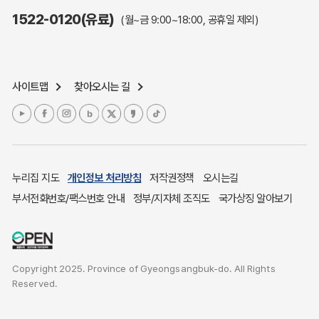
주민참여예산제도
1522-0120(유료)
(월~금 9:00~18:00, 공휴일 제외)
정보공개포털
노인복지
응급의료기관안내
사이트맵
찾아오시는 길
여성복지
장애인 복지시책
청소년복지
개별주택공시가격
귀농귀촌종합지원센터
누리집 지도
개인정보 처리방침
저작권정책
오시는길
부동산중개보수 안내
부서전화번호/팩스번호 안내
정부/지자체 조직도
국가상징 알아보기
조상 땅 찾기
토지이용계획
국내 투자인센티브
Copyright 2025. Province of Gyeongsangbuk-do. All Rights
농산물시세
Reserved.
소비자물가
소비자행복센터