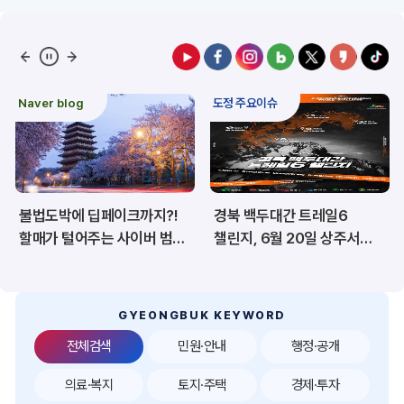
예산/재정/계약/세금
농업/축산
산림
해양/수산
Naver blog
도정 주요이슈
보건·복지/여성/장애인
문화/관광/음식
재난/안전/재해
산업/토지/주택
불법도박에 딥페이크까지?!
경북 백두대간 트레일6
환경
시험정보
할매가 털어주는 사이버 범죄
챌린지, 6월 20일 상주서
예방법
개막
경제
디지털아카이브
투자유치
공공데이터&통계
GYEONGBUK KEYWORD
전체검색
민원·안내
행정·공개
의료·복지
토지·주택
경제·투자