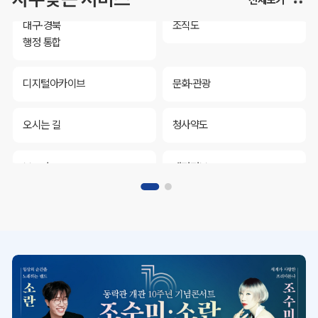
대구·경북
조직도
행정 통합
디지털아카이브
문화·관광
오시는 길
청사약도
보도자료
재정정보
K보듬 6000
클린신고
정보공개
대구·경북
조직도
행정 통합