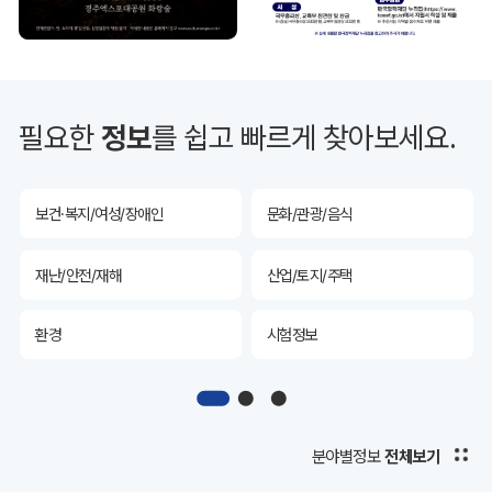
투자유치
공공데이터&통계
예산/재정/계약/세금
농업/축산
필요한
정보
를 쉽고 빠르게 찾아보세요.
산림
해양/수산
보건·복지/여성/장애인
문화/관광/음식
재난/안전/재해
산업/토지/주택
환경
시험정보
경제
디지털아카이브
투자유치
공공데이터&통계
분야별정보
전체보기