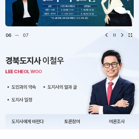
디지털아카이브
문화·관광
오시는 길
청사약도
06
07
보도자료
재정정보
경북도지사
이철우
K보듬 6000
클린신고
LEE CHEOL WOO
정보공개
도민과의 약속
도지사의 말과 글
도지사 일정
도지사에게 바란다
토론참여
여론조사