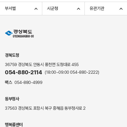
고향사랑기부 아너스 클럽
부서별
시군청
유관기관
고향사랑기부 안내
무인민원발급
민원상담
민원안내
민원편람(민원서식)
여권안내
경북도청
해명·설명자료
36759 경상북도 안동시 풍천면 도청대로 455
자주하는 질문
054-880-2114
(18:00~09:00
054-880-2222
)
정부24(민원서식)
팩스
054-880-4999
복지신문고
계약정보공개
동부청사
경북공공데이터&통계
37563 경상북도 포항시 북구 흥해읍 동부청사로 2
세입세출예산서
수의계약 현황공개
행복콜센터
업무추진비 공개