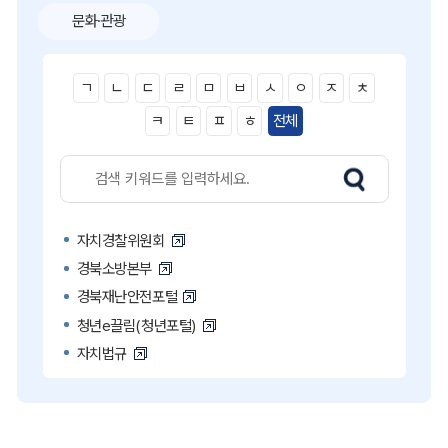
문화·관광
ㄱ
ㄴ
ㄷ
ㄹ
ㅁ
ㅂ
ㅅ
ㅇ
ㅈ
ㅊ
ㅋ
ㅌ
ㅍ
ㅎ
전체
자치경찰위원회
경북소방본부
경북재난안전포털
청년e끌림(청년포털)
자치법규
고액·상습 체납자 명단
국민콜110
공직비리 익명신고