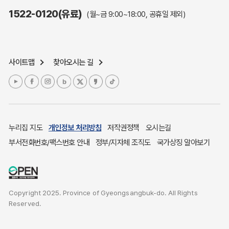
주민참여예산제도
1522-0120(유료)
(월~금 9:00~18:00, 공휴일 제외)
정보공개포털
노인복지
응급의료기관안내
사이트맵
찾아오시는 길
여성복지
장애인 복지시책
청소년복지
개별주택공시가격
귀농귀촌종합지원센터
누리집 지도
개인정보 처리방침
저작권정책
오시는길
부동산중개보수 안내
부서전화번호/팩스번호 안내
정부/지자체 조직도
국가상징 알아보기
조상 땅 찾기
토지이용계획
국내 투자인센티브
Copyright 2025. Province of Gyeongsangbuk-do. All Rights
농산물시세
Reserved.
소비자물가
소비자행복센터