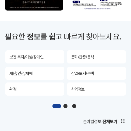
투자유치
공공데이터&통계
예산/재정/계약/세금
농업/축산
필요한
정보
를 쉽고 빠르게 찾아보세요.
산림
해양/수산
보건·복지/여성/장애인
문화/관광/음식
재난/안전/재해
산업/토지/주택
환경
시험정보
경제
디지털아카이브
투자유치
공공데이터&통계
분야별정보
전체보기