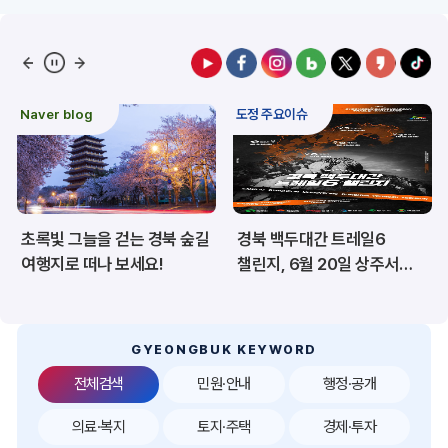
예산/재정/계약/세금
농업/축산
산림
해양/수산
Naver blog
도정 주요이슈
보건·복지/여성/장애인
문화/관광/음식
재난/안전/재해
산업/토지/주택
초록빛 그늘을 걷는 경북 숲길
경북 백두대간 트레일6
환경
시험정보
여행지로 떠나 보세요!
챌린지, 6월 20일 상주서
개막
경제
디지털아카이브
투자유치
공공데이터&통계
GYEONGBUK KEYWORD
전체검색
민원·안내
행정·공개
의료·복지
토지·주택
경제·투자