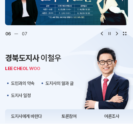
디지털아카이브
문화·관광
오시는 길
청사약도
06
07
보도자료
재정정보
경북도지사
이철우
K보듬 6000
클린신고
LEE CHEOL WOO
정보공개
도민과의 약속
도지사의 말과 글
도지사 일정
도지사에게 바란다
토론참여
여론조사