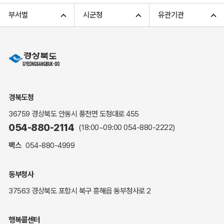
고향사랑기부 아너스 클럽
부서별
시군청
유관기관
고향사랑기부 안내
무인민원발급
민원상담
민원안내
민원편람(민원서식)
여권안내
경북도청
해명·설명자료
36759 경상북도 안동시 풍천면 도청대로 455
자주하는 질문
054-880-2114
(18:00~09:00
054-880-2222
)
정부24(민원서식)
팩스
054-880-4999
복지신문고
계약정보공개
동부청사
경북공공데이터&통계
37563 경상북도 포항시 북구 흥해읍 동부청사로 2
세입세출예산서
수의계약 현황공개
행복콜센터
업무추진비 공개