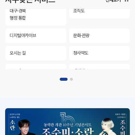
대구·경북
조직도
행정 통합
디지털아카이브
문화·관광
오시는 길
청사약도
보도자료
재정정보
K보듬 6000
클린신고
정보공개
대구·경북
조직도
행정 통합