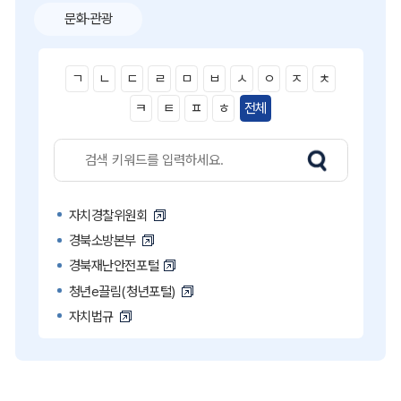
문화·관광
ㄱ
ㄴ
ㄷ
ㄹ
ㅁ
ㅂ
ㅅ
ㅇ
ㅈ
ㅊ
ㅋ
ㅌ
ㅍ
ㅎ
전체
자치경찰위원회
경북소방본부
경북재난안전포털
청년e끌림(청년포털)
자치법규
고액·상습 체납자 명단
국민콜110
공직비리 익명신고