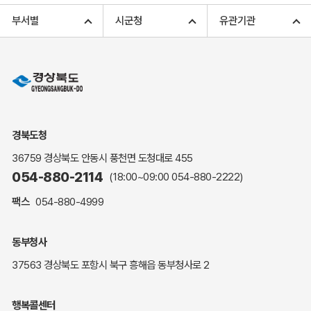
고향사랑기부 아너스 클럽
부서별
시군청
유관기관
고향사랑기부 안내
무인민원발급
민원상담
민원안내
민원편람(민원서식)
여권안내
경북도청
해명·설명자료
36759 경상북도 안동시 풍천면 도청대로 455
자주하는 질문
054-880-2114
(18:00~09:00
054-880-2222
)
정부24(민원서식)
팩스
054-880-4999
복지신문고
계약정보공개
동부청사
경북공공데이터&통계
37563 경상북도 포항시 북구 흥해읍 동부청사로 2
세입세출예산서
수의계약 현황공개
행복콜센터
업무추진비 공개