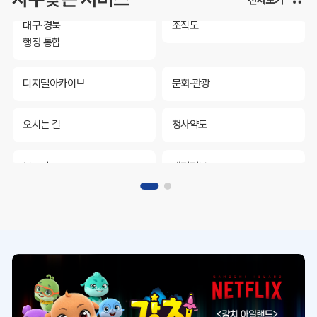
대구·경북
조직도
행정 통합
디지털아카이브
문화·관광
오시는 길
청사약도
보도자료
재정정보
K보듬 6000
클린신고
정보공개
대구·경북
조직도
행정 통합