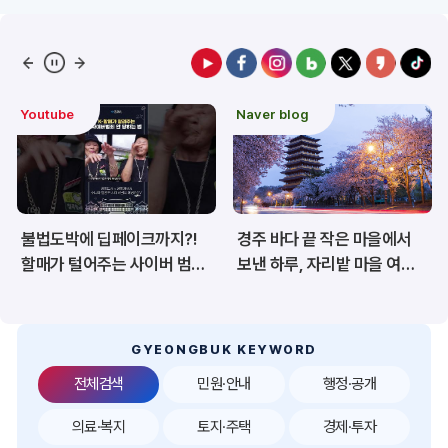
예산/재정/계약/세금
농업/축산
산림
해양/수산
Youtube
Naver blog
보건·복지/여성/장애인
문화/관광/음식
재난/안전/재해
산업/토지/주택
불법도박에 딥페이크까지?!
경주 바다 끝 작은 마을에서
환경
시험정보
할매가 털어주는 사이버 범죄
보낸 하루, 자리밭 마을 여름
예방법 🎲👤
이야기
경제
디지털아카이브
투자유치
공공데이터&통계
GYEONGBUK KEYWORD
전체검색
민원·안내
행정·공개
의료·복지
토지·주택
경제·투자