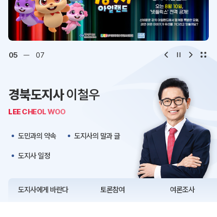
디지털아카이브
문화·관광
오시는 길
청사약도
06
07
보도자료
재정정보
경북도지사
이철우
K보듬 6000
클린신고
LEE CHEOL WOO
정보공개
도민과의 약속
도지사의 말과 글
도지사 일정
도지사에게 바란다
토론참여
여론조사