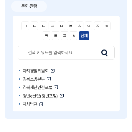
문화·관광
ㄱ
ㄴ
ㄷ
ㄹ
ㅁ
ㅂ
ㅅ
ㅇ
ㅈ
ㅊ
ㅋ
ㅌ
ㅍ
ㅎ
전체
자치경찰위원회
경북소방본부
경북재난안전포털
청년e끌림(청년포털)
자치법규
고액·상습 체납자 명단
국민콜110
공직비리 익명신고