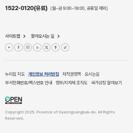
주민참여예산제도
1522-0120(유료)
(월~금 9:00~18:00, 공휴일 제외)
정보공개포털
노인복지
응급의료기관안내
사이트맵
찾아오시는 길
여성복지
장애인 복지시책
청소년복지
개별주택공시가격
귀농귀촌종합지원센터
누리집 지도
개인정보 처리방침
저작권정책
오시는길
부동산중개보수 안내
부서전화번호/팩스번호 안내
정부/지자체 조직도
국가상징 알아보기
조상 땅 찾기
토지이용계획
국내 투자인센티브
Copyright 2025. Province of Gyeongsangbuk-do. All Rights
농산물시세
Reserved.
소비자물가
소비자행복센터