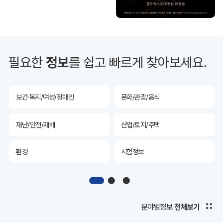
투자유치
공공데이터&통계
예산/재정/계약/세금
농업/축산
필요한
정보
를 쉽고 빠르게 찾아보세요.
산림
해양/수산
보건·복지/여성/장애인
문화/관광/음식
재난/안전/재해
산업/토지/주택
환경
시험정보
경제
디지털아카이브
투자유치
공공데이터&통계
분야별정보
전체보기