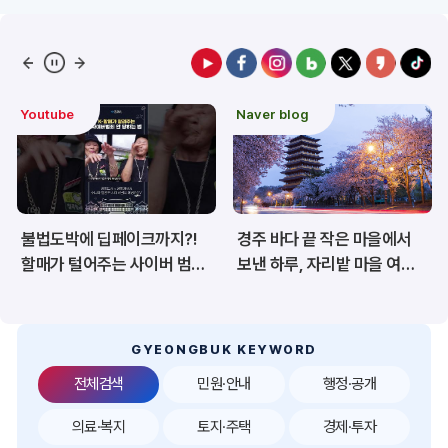
예산/재정/계약/세금
농업/축산
산림
해양/수산
Youtube
Naver blog
보건·복지/여성/장애인
문화/관광/음식
재난/안전/재해
산업/토지/주택
불법도박에 딥페이크까지?!
경주 바다 끝 작은 마을에서
환경
시험정보
할매가 털어주는 사이버 범죄
보낸 하루, 자리밭 마을 여름
예방법 🎲👤
이야기
경제
디지털아카이브
투자유치
공공데이터&통계
GYEONGBUK KEYWORD
전체검색
민원·안내
행정·공개
의료·복지
토지·주택
경제·투자