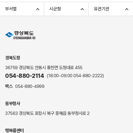
고향사랑기부 아너스 클럽
부서별
시군청
유관기관
고향사랑기부 안내
무인민원발급
민원상담
민원안내
민원편람(민원서식)
여권안내
경북도청
해명·설명자료
36759 경상북도 안동시 풍천면 도청대로 455
자주하는 질문
054-880-2114
(18:00~09:00
054-880-2222
)
정부24(민원서식)
팩스
054-880-4999
복지신문고
계약정보공개
동부청사
경북공공데이터&통계
37563 경상북도 포항시 북구 흥해읍 동부청사로 2
세입세출예산서
수의계약 현황공개
행복콜센터
업무추진비 공개