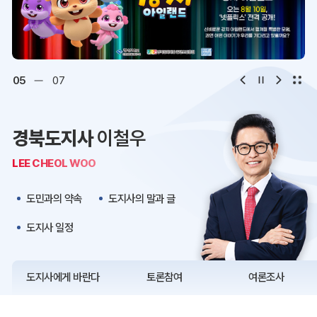
디지털아카이브
문화·관광
오시는 길
청사약도
06
07
보도자료
재정정보
경북도지사
이철우
K보듬 6000
클린신고
LEE CHEOL WOO
정보공개
도민과의 약속
도지사의 말과 글
도지사 일정
도지사에게 바란다
토론참여
여론조사