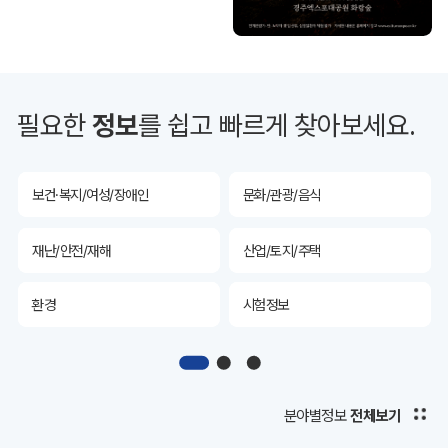
투자유치
공공데이터&통계
예산/재정/계약/세금
농업/축산
필요한
정보
를 쉽고 빠르게 찾아보세요.
산림
해양/수산
보건·복지/여성/장애인
문화/관광/음식
재난/안전/재해
산업/토지/주택
환경
시험정보
경제
디지털아카이브
투자유치
공공데이터&통계
분야별정보
전체보기