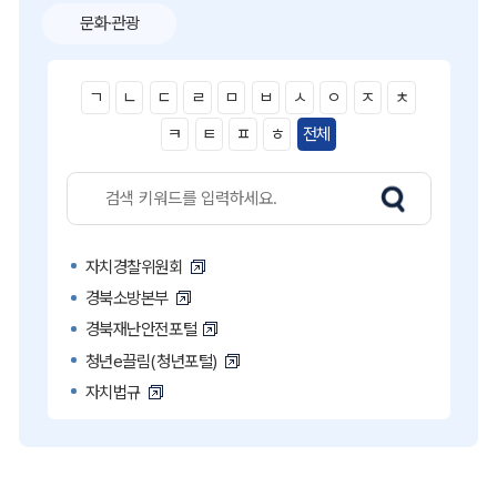
문화·관광
ㄱ
ㄴ
ㄷ
ㄹ
ㅁ
ㅂ
ㅅ
ㅇ
ㅈ
ㅊ
ㅋ
ㅌ
ㅍ
ㅎ
전체
자치경찰위원회
경북소방본부
경북재난안전포털
청년e끌림(청년포털)
자치법규
고액·상습 체납자 명단
국민콜110
공직비리 익명신고