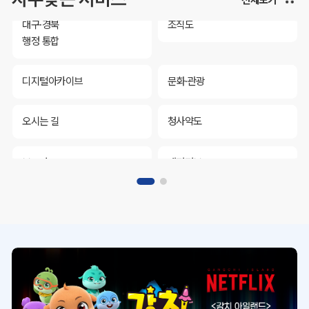
대구·경북
조직도
행정 통합
디지털아카이브
문화·관광
오시는 길
청사약도
보도자료
재정정보
K보듬 6000
클린신고
정보공개
대구·경북
조직도
행정 통합