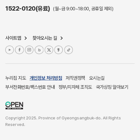
주민참여예산제도
1522-0120(유료)
(월~금 9:00~18:00, 공휴일 제외)
정보공개포털
노인복지
응급의료기관안내
사이트맵
찾아오시는 길
여성복지
장애인 복지시책
청소년복지
개별주택공시가격
귀농귀촌종합지원센터
누리집 지도
개인정보 처리방침
저작권정책
오시는길
부동산중개보수 안내
부서전화번호/팩스번호 안내
정부/지자체 조직도
국가상징 알아보기
조상 땅 찾기
토지이용계획
국내 투자인센티브
Copyright 2025. Province of Gyeongsangbuk-do. All Rights
농산물시세
Reserved.
소비자물가
소비자행복센터