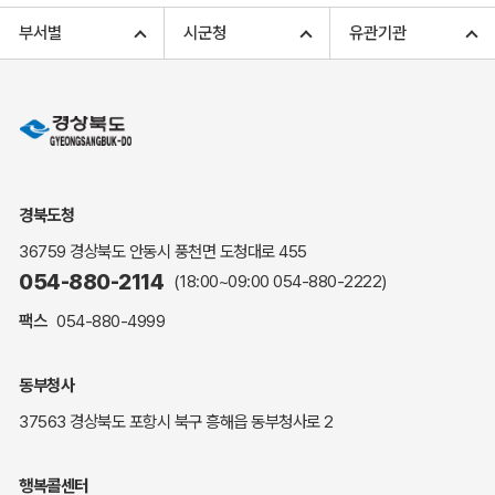
고향사랑기부 아너스 클럽
부서별
시군청
유관기관
고향사랑기부 안내
무인민원발급
민원상담
민원안내
민원편람(민원서식)
여권안내
경북도청
해명·설명자료
36759 경상북도 안동시 풍천면 도청대로 455
자주하는 질문
054-880-2114
(18:00~09:00
054-880-2222
)
정부24(민원서식)
팩스
054-880-4999
복지신문고
계약정보공개
동부청사
경북공공데이터&통계
37563 경상북도 포항시 북구 흥해읍 동부청사로 2
세입세출예산서
수의계약 현황공개
행복콜센터
업무추진비 공개