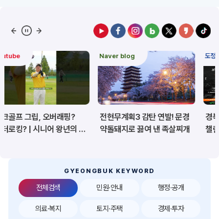
예산/재정/계약/세금
농업/축산
산림
해양/수산
Naver blog
도정 주요이슈
보건·복지/여성/장애인
문화/관광/음식
재난/안전/재해
산업/토지/주택
전현무계획3 감탄 연발! 문경
경북 백두대간 트레일6
환경
시험정보
약돌돼지로 끓여 낸 족살찌개
챌린지, 6월 20일 상주서
개막
경제
디지털아카이브
투자유치
공공데이터&통계
GYEONGBUK KEYWORD
전체검색
민원·안내
행정·공개
의료·복지
토지·주택
경제·투자