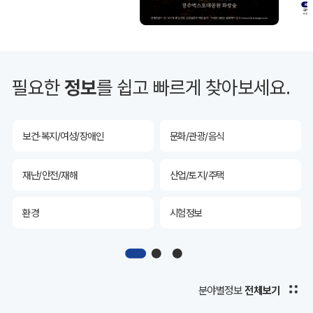
투자유치
공공데이터&통계
예산/재정/계약/세금
농업/축산
필요한
정보
를 쉽고 빠르게 찾아보세요.
산림
해양/수산
보건·복지/여성/장애인
문화/관광/음식
재난/안전/재해
산업/토지/주택
환경
시험정보
경제
디지털아카이브
투자유치
공공데이터&통계
분야별정보
전체보기