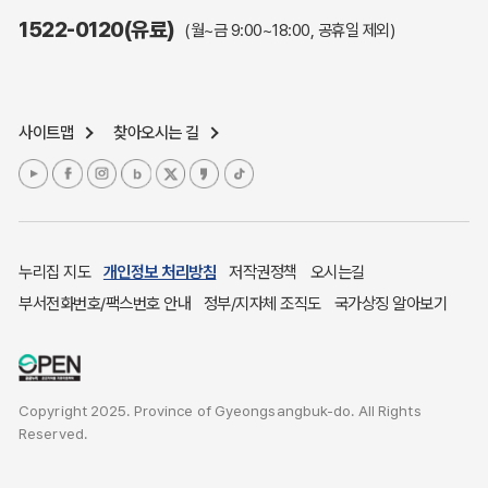
주민참여예산제도
1522-0120(유료)
(월~금 9:00~18:00, 공휴일 제외)
정보공개포털
노인복지
응급의료기관안내
사이트맵
찾아오시는 길
여성복지
장애인 복지시책
청소년복지
개별주택공시가격
귀농귀촌종합지원센터
누리집 지도
개인정보 처리방침
저작권정책
오시는길
부동산중개보수 안내
부서전화번호/팩스번호 안내
정부/지자체 조직도
국가상징 알아보기
조상 땅 찾기
토지이용계획
국내 투자인센티브
Copyright 2025. Province of Gyeongsangbuk-do. All Rights
농산물시세
Reserved.
소비자물가
소비자행복센터