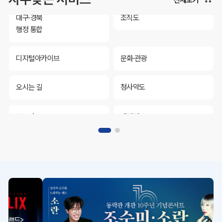
대구·경북
조직도
행정 통합
디지털아카이브
문화·관광
오시는 길
청사약도
보도자료
재정정보
K보듬 6000
클린신고
정보공개
대구·경북
조직도
행정 통합