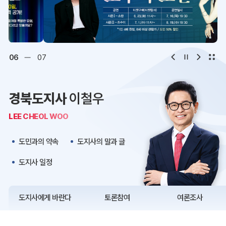
디지털아카이브
문화·관광
오시는 길
청사약도
06
07
보도자료
재정정보
경북도지사
이철우
K보듬 6000
클린신고
LEE CHEOL WOO
정보공개
도민과의 약속
도지사의 말과 글
도지사 일정
도지사에게 바란다
토론참여
여론조사