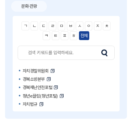
문화·관광
ㄱ
ㄴ
ㄷ
ㄹ
ㅁ
ㅂ
ㅅ
ㅇ
ㅈ
ㅊ
ㅋ
ㅌ
ㅍ
ㅎ
전체
자치경찰위원회
경북소방본부
경북재난안전포털
청년e끌림(청년포털)
자치법규
고액·상습 체납자 명단
국민콜110
공직비리 익명신고