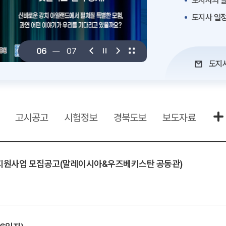
도지사의 말
도지사 일
06
07
도지
고시공고
시험정보
경북도보
보도자료
팅 지원사업 모집공고(말레이시아&우즈베키스탄 공동관)