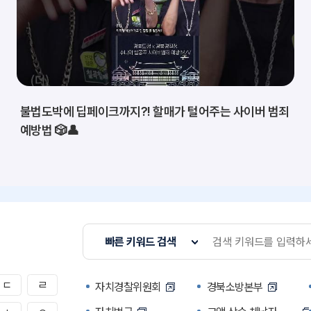
불법도박에 딥페이크까지?! 할매가 털어주는 사이버 범죄
예방법 🎲👤
빠른 키워드 검색
ㄷ
ㄹ
자치경찰위원회
경북소방본부