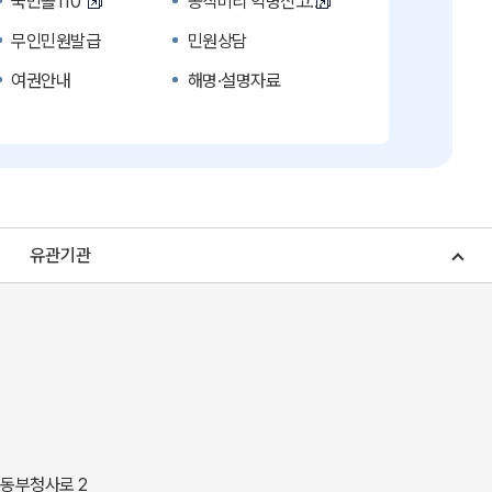
국민콜110
공직비리 익명신고
무인민원발급
민원상담
여권안내
해명·설명자료
복지신문고
계약정보공개
수의계약 현황공개
업무추진비 공개
노인복지
응급의료기관안내
청소년복지
개별주택공시가격
유관기관
조상 땅 찾기
토지이용계획
소비자물가
소비자행복센터
중소기업지원
지역사랑상품권
경북나드리
경북여행책자신청
경상북도 지정문화재
경상북도 수목원
동락관
민물고기생태체험관
 동부청사로 2