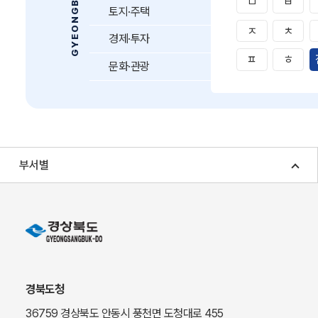
ㅁ
ㅂ
토지·주택
ㅈ
ㅊ
경제·투자
ㅍ
ㅎ
문화·관광
부서별
경북도청
36759 경상북도 안동시 풍천면 도청대로 455