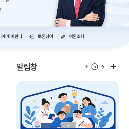
과 글
정
사에게 바란다
토론참여
여론조사
알림창