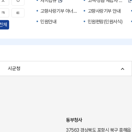
자치법규
고액·상습 체납자 명단
ㅅ
ㅇ
고향사랑기부 아너스 클럽
고향사랑기부 안내
ㅋ
ㅌ
민원안내
민원편람(민원서식)
전체
자주하는 질문
정부24(민원서식)
경북공공데이터&통계
세입세출예산서
주민참여예산제도
정보공개포털
여성복지
장애인 복지시책
시군청
귀농귀촌종합지원센터
부동산중개보수 안내
국내 투자인센티브
농산물시세
신기술오픈마켓
일자리/채용
투자환경
경북 이달의 축제행사
경북e맛(음식정보)
경상북도 대기정보
동부청사
도립예술단
도립예술단 공연소개
37563 경상북도 포항시 북구 흥해읍