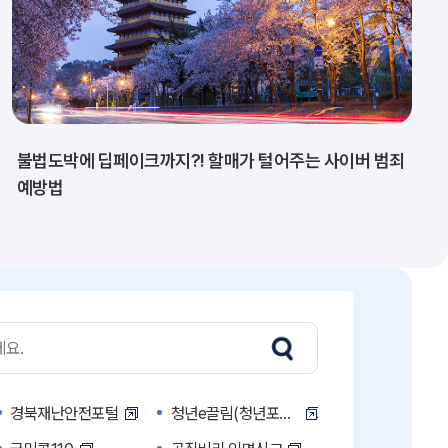
불법도박에 딥페이크까지?! 할매가 털어주는 사이버 범죄
예방법
경북재난안전포털
청년e끌림(청년포털)