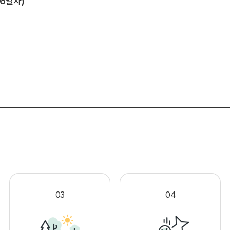
 6일자)
.
03
04