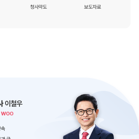
청사약도
보도자료
사
이철우
L WOO
약속