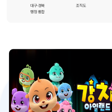
개
대구·경북
조직도
행정 통합