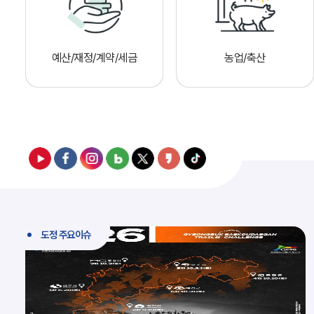
예산/재정/계약/세금
농업/축산
도정 주요이슈