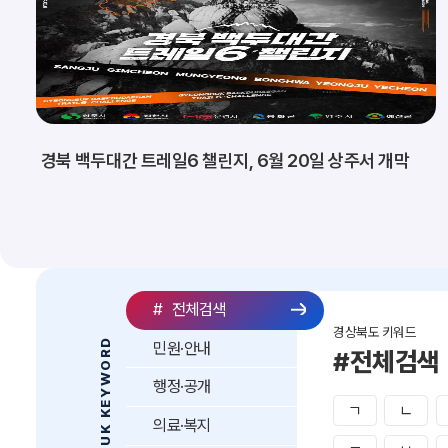
경북 백두대간 트레일6 챌린지, 6월 20일 상주서 개막
#
전체검색
경상북도 키워드
GYEONGBUK KEYWORD
민원·안내
#전체검색
행정·공개
ㄱ
ㄴ
의료·복지