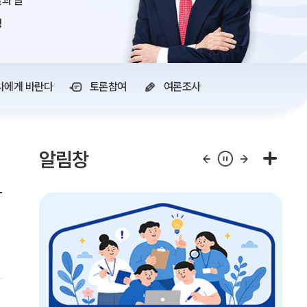
과 글
정
사에게 바란다
토론참여
여론조사
알림창