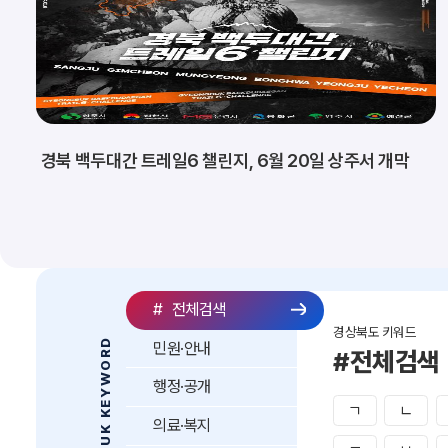
경북 백두대간 트레일6 챌린지, 6월 20일 상주서 개막
#
전체검색
경상북도 키워드
GYEONGBUK KEYWORD
민원·안내
#전체검색
행정·공개
ㄱ
ㄴ
의료·복지