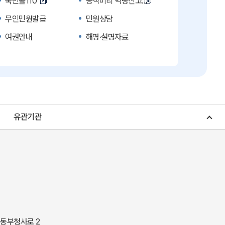
국민콜110
공직비리 익명신고
무인민원발급
민원상담
여권안내
해명·설명자료
복지신문고
계약정보공개
수의계약 현황공개
업무추진비 공개
노인복지
응급의료기관안내
청소년복지
개별주택공시가격
유관기관
조상 땅 찾기
토지이용계획
소비자물가
소비자행복센터
중소기업지원
지역사랑상품권
경북나드리
경북여행책자신청
경상북도 지정문화재
경상북도 수목원
동락관
민물고기생태체험관
 동부청사로 2