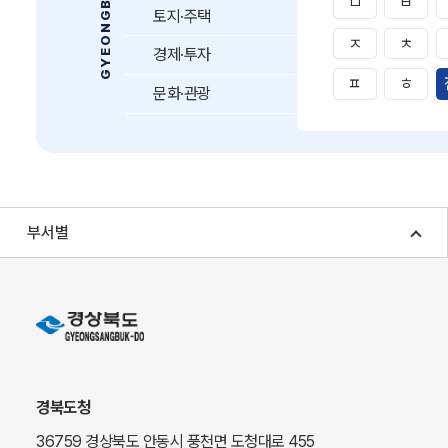
ㅁ
ㅂ
토지·주택
ㅈ
ㅊ
경제·투자
ㅍ
ㅎ
문화·관광
부서별
경북도청
36759 경상북도 안동시 풍천면 도청대로 455