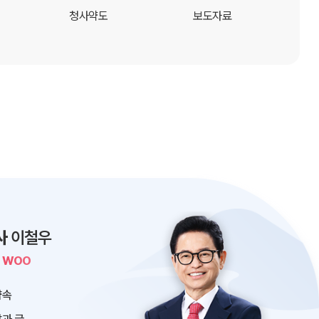
청사약도
보도자료
사
이철우
L WOO
약속