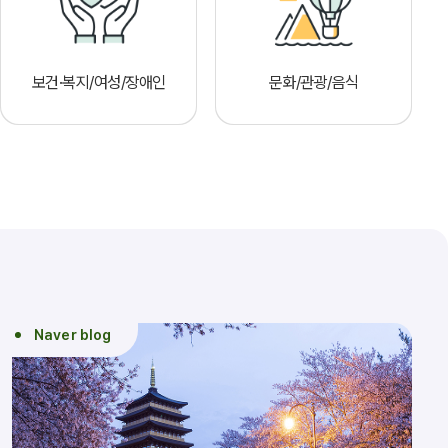
보건·복지/여성/장애인
문화/관광/음식
Naver blog