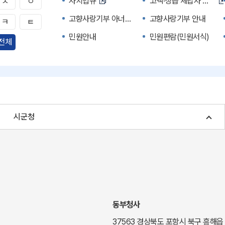
자치법규
고액·상습 체납자 명단
ㅅ
ㅇ
고향사랑기부 아너스 클럽
고향사랑기부 안내
ㅋ
ㅌ
민원안내
민원편람(민원서식)
전체
자주하는 질문
정부24(민원서식)
경북공공데이터&통계
세입세출예산서
주민참여예산제도
정보공개포털
여성복지
장애인 복지시책
시군청
귀농귀촌종합지원센터
부동산중개보수 안내
국내 투자인센티브
농산물시세
신기술오픈마켓
일자리/채용
투자환경
경북 이달의 축제행사
경북e맛(음식정보)
경상북도 대기정보
동부청사
도립예술단
도립예술단 공연소개
37563 경상북도 포항시 북구 흥해읍