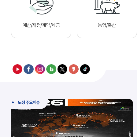
예산/재정/계약/세금
농업/축산
도정 주요이슈