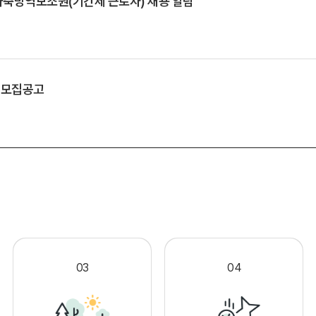
축방역보조원(기간제 근로자) 채용 알림
 모집공고
.
03
04