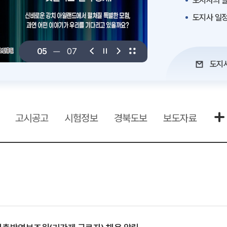
도지사의 말
도지사 일
06
07
도지
고시공고
시험정보
경북도보
보도자료