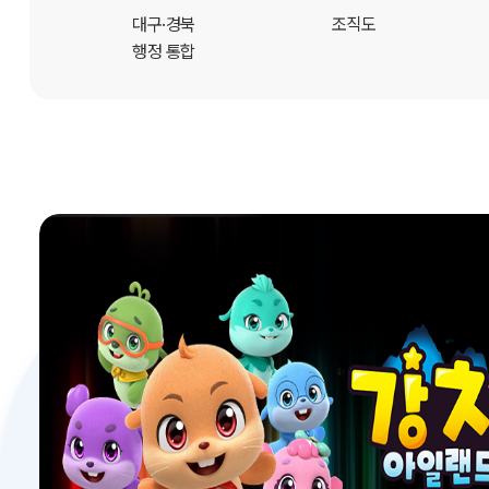
개
대구·경북
조직도
행정 통합