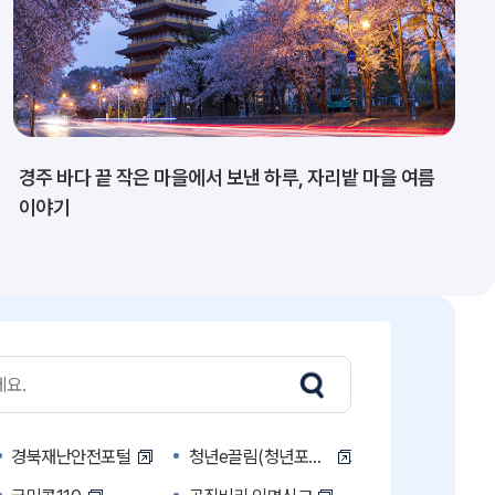
경주 바다 끝 작은 마을에서 보낸 하루, 자리밭 마을 여름
이야기
경북재난안전포털
청년e끌림(청년포털)