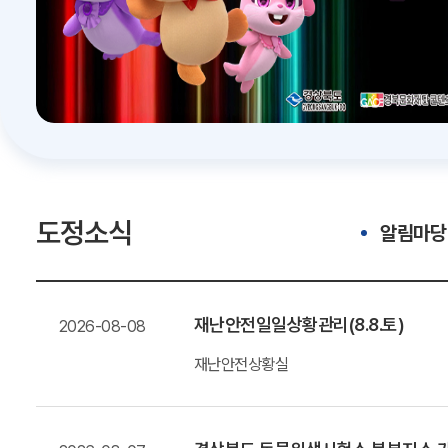
도정소식
알림마당
재난안전일일상황관리(8.8.토)
2026-08-08
재난안전상황실