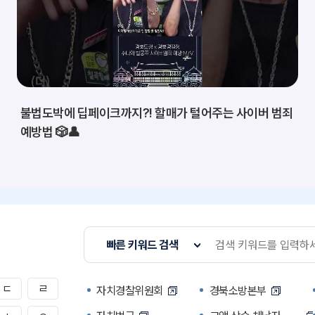
불법도박에 딥페이크까지?! 할매가 털어주는 사이버 범죄
예방법 🎲👤
빠른 키워드 검색
ㄷ
ㄹ
자치경찰위원회
경북소방본부