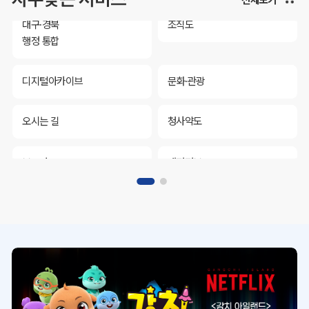
대구·경북
조직도
행정 통합
디지털아카이브
문화·관광
오시는 길
청사약도
보도자료
재정정보
K보듬 6000
클린신고
정보공개
대구·경북
조직도
행정 통합