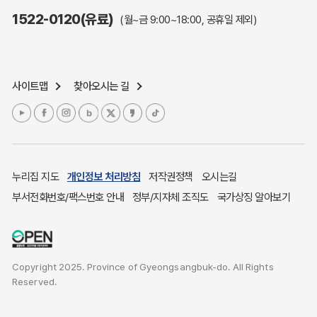
주민참여예산제도
1522-0120(유료)
(월~금 9:00~18:00, 공휴일 제외)
정보공개포털
노인복지
응급의료기관안내
사이트맵
찾아오시는 길
여성복지
장애인 복지시책
청소년복지
개별주택공시가격
귀농귀촌종합지원센터
누리집 지도
개인정보 처리방침
저작권정책
오시는길
부동산중개보수 안내
부서전화번호/팩스번호 안내
정부/지자체 조직도
국가상징 알아보기
조상 땅 찾기
토지이용계획
국내 투자인센티브
Copyright 2025. Province of Gyeongsangbuk-do. All Rights
농산물시세
Reserved.
소비자물가
소비자행복센터