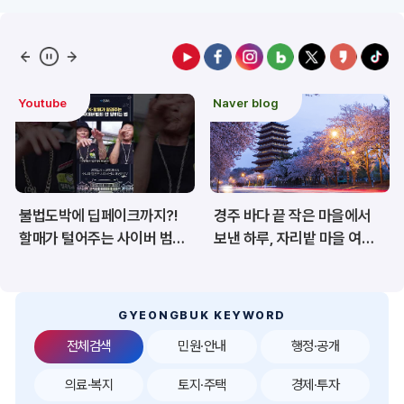
예산/재정/계약/세금
농업/축산
산림
해양/수산
Naver blog
도정 주요이슈
보건·복지/여성/장애인
문화/관광/음식
재난/안전/재해
산업/토지/주택
경주 바다 끝 작은 마을에서
경북 백두대간 트레일6
환경
시험정보
보낸 하루, 자리밭 마을 여름
챌린지, 6월 20일 상주서
이야기
개막
경제
디지털아카이브
투자유치
공공데이터&통계
GYEONGBUK KEYWORD
전체검색
민원·안내
행정·공개
의료·복지
토지·주택
경제·투자