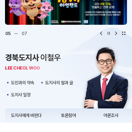
디지털아카이브
문화·관광
오시는 길
청사약도
06
07
보도자료
재정정보
경북도지사
이철우
K보듬 6000
클린신고
LEE CHEOL WOO
정보공개
도민과의 약속
도지사의 말과 글
도지사 일정
도지사에게 바란다
토론참여
여론조사