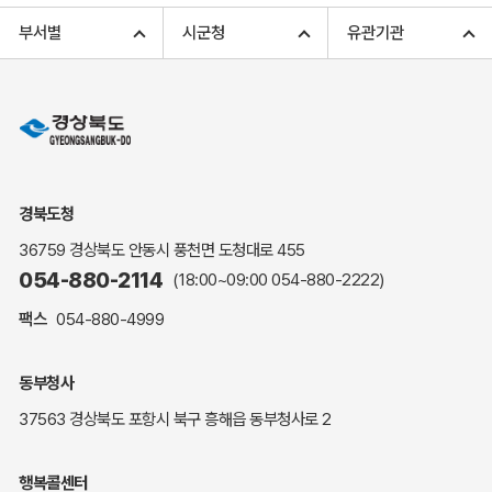
고향사랑기부 아너스 클럽
부서별
시군청
유관기관
고향사랑기부 안내
무인민원발급
민원상담
민원안내
민원편람(민원서식)
여권안내
경북도청
해명·설명자료
36759 경상북도 안동시 풍천면 도청대로 455
자주하는 질문
054-880-2114
(18:00~09:00
054-880-2222
)
정부24(민원서식)
팩스
054-880-4999
복지신문고
계약정보공개
동부청사
경북공공데이터&통계
37563 경상북도 포항시 북구 흥해읍 동부청사로 2
세입세출예산서
수의계약 현황공개
행복콜센터
업무추진비 공개