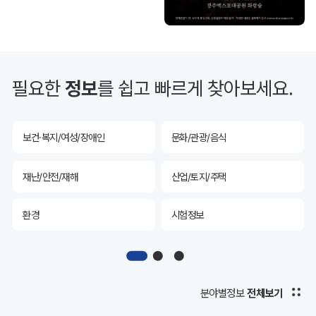
투자유치
공공데이터&통계
예산/재정/계약/세금
농업/축산
필요한
정보
를 쉽고 빠르게 찾아보세요.
산림
해양/수산
보건·복지/여성/장애인
문화/관광/음식
재난/안전/재해
산업/토지/주택
환경
시험정보
경제
디지털아카이브
투자유치
공공데이터&통계
분야별정보
전체보기