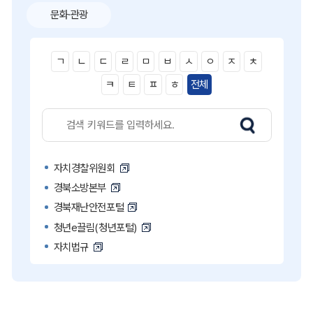
문화·관광
ㄱ
ㄴ
ㄷ
ㄹ
ㅁ
ㅂ
ㅅ
ㅇ
ㅈ
ㅊ
ㅋ
ㅌ
ㅍ
ㅎ
전체
자치경찰위원회
경북소방본부
경북재난안전포털
청년e끌림(청년포털)
자치법규
고액·상습 체납자 명단
국민콜110
공직비리 익명신고