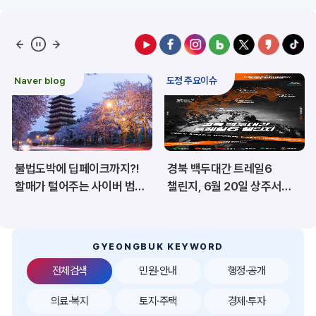
예산/재정/계약/세금
농업/축산
산림
해양/수산
Naver blog
도정 주요이슈
보건·복지/여성/장애인
문화/관광/음식
재난/안전/재해
산업/토지/주택
불법도박에 딥페이크까지?!
경북 백두대간 트레일6
환경
시험정보
할매가 털어주는 사이버 범죄
챌린지, 6월 20일 상주서
예방법
개막
경제
디지털아카이브
투자유치
공공데이터&통계
GYEONGBUK KEYWORD
전체검색
민원·안내
행정·공개
의료·복지
토지·주택
경제·투자