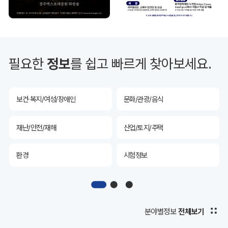
투자유치
공공데이터&통계
예산/재정/계약/세금
농업/축산
필요한
정보
를 쉽고 빠르게 찾아보세요.
산림
해양/수산
보건·복지/여성/장애인
문화/관광/음식
재난/안전/재해
산업/토지/주택
환경
시험정보
경제
디지털아카이브
투자유치
공공데이터&통계
분야별정보
전체보기