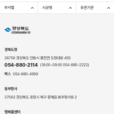
고향사랑기부 아너스 클럽
부서별
시군청
유관기관
고향사랑기부 안내
무인민원발급
민원상담
민원안내
민원편람(민원서식)
여권안내
경북도청
해명·설명자료
36759 경상북도 안동시 풍천면 도청대로 455
자주하는 질문
054-880-2114
(18:00~09:00
054-880-2222
)
정부24(민원서식)
팩스
054-880-4999
복지신문고
계약정보공개
동부청사
경북공공데이터&통계
37563 경상북도 포항시 북구 흥해읍 동부청사로 2
세입세출예산서
수의계약 현황공개
행복콜센터
업무추진비 공개