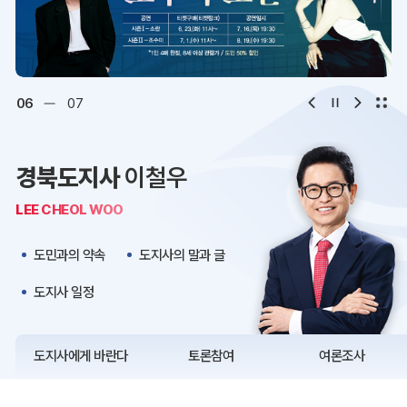
디지털아카이브
문화·관광
오시는 길
청사약도
06
07
보도자료
재정정보
경북도지사
이철우
K보듬 6000
클린신고
LEE CHEOL WOO
정보공개
도민과의 약속
도지사의 말과 글
도지사 일정
도지사에게 바란다
토론참여
여론조사