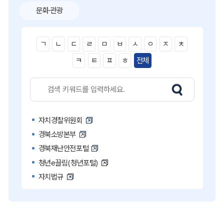
문화·관광
ㄱ
ㄴ
ㄷ
ㄹ
ㅁ
ㅂ
ㅅ
ㅇ
ㅈ
ㅊ
ㅋ
ㅌ
ㅍ
ㅎ
전체
자치경찰위원회
경북소방본부
경북재난안전포털
청년e끌림(청년포털)
자치법규
고액·상습 체납자 명단
국민콜110
공직비리 익명신고