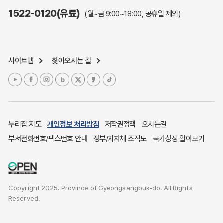
주민참여예산제도
1522-0120(유료)
(월~금 9:00~18:00, 공휴일 제외)
정보공개포털
노인복지
응급의료기관안내
사이트맵
찾아오시는 길
여성복지
장애인 복지시책
청소년복지
개별주택공시가격
귀농귀촌종합지원센터
누리집 지도
개인정보 처리방침
저작권정책
오시는길
부동산중개보수 안내
부서전화번호/팩스번호 안내
정부/지자체 조직도
국가상징 알아보기
조상 땅 찾기
토지이용계획
국내 투자인센티브
Copyright 2025. Province of Gyeongsangbuk-do. All Rights
농산물시세
Reserved.
소비자물가
소비자행복센터