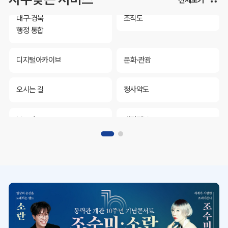
대구·경북
조직도
행정 통합
디지털아카이브
문화·관광
오시는 길
청사약도
보도자료
재정정보
K보듬 6000
클린신고
정보공개
대구·경북
조직도
행정 통합