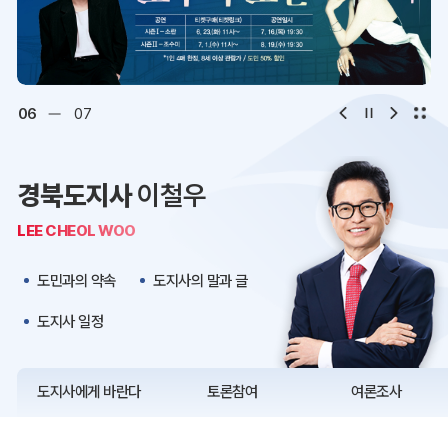
디지털아카이브
문화·관광
오시는 길
청사약도
06
07
보도자료
재정정보
경북도지사
이철우
K보듬 6000
클린신고
LEE CHEOL WOO
정보공개
도민과의 약속
도지사의 말과 글
도지사 일정
도지사에게 바란다
토론참여
여론조사