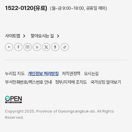
주민참여예산제도
1522-0120(유료)
(월~금 9:00~18:00, 공휴일 제외)
정보공개포털
노인복지
응급의료기관안내
사이트맵
찾아오시는 길
여성복지
장애인 복지시책
청소년복지
개별주택공시가격
귀농귀촌종합지원센터
누리집 지도
개인정보 처리방침
저작권정책
오시는길
부동산중개보수 안내
부서전화번호/팩스번호 안내
정부/지자체 조직도
국가상징 알아보기
조상 땅 찾기
토지이용계획
국내 투자인센티브
Copyright 2025. Province of Gyeongsangbuk-do. All Rights
농산물시세
Reserved.
소비자물가
소비자행복센터