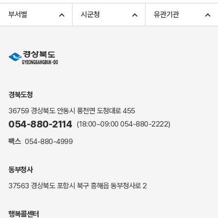
고향사랑기부 아너스 클럽
부서별
시군청
유관기관
고향사랑기부 안내
무인민원발급
민원상담
민원안내
민원편람(민원서식)
여권안내
경북도청
해명·설명자료
36759 경상북도 안동시 풍천면 도청대로 455
자주하는 질문
054-880-2114
(18:00~09:00
054-880-2222
)
정부24(민원서식)
팩스
054-880-4999
복지신문고
계약정보공개
동부청사
경북공공데이터&통계
37563 경상북도 포항시 북구 흥해읍 동부청사로 2
세입세출예산서
수의계약 현황공개
행복콜센터
업무추진비 공개