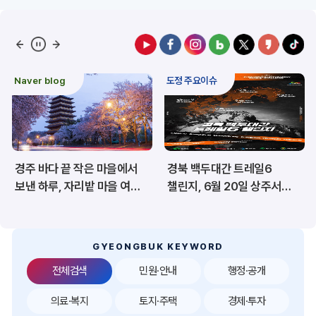
예산/재정/계약/세금
농업/축산
산림
해양/수산
Naver blog
도정 주요이슈
보건·복지/여성/장애인
문화/관광/음식
재난/안전/재해
산업/토지/주택
경주 바다 끝 작은 마을에서
경북 백두대간 트레일6
환경
시험정보
보낸 하루, 자리밭 마을 여름
챌린지, 6월 20일 상주서
이야기
개막
경제
디지털아카이브
투자유치
공공데이터&통계
GYEONGBUK KEYWORD
전체검색
민원·안내
행정·공개
의료·복지
토지·주택
경제·투자