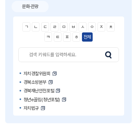
문화·관광
ㄱ
ㄴ
ㄷ
ㄹ
ㅁ
ㅂ
ㅅ
ㅇ
ㅈ
ㅊ
ㅋ
ㅌ
ㅍ
ㅎ
전체
자치경찰위원회
경북소방본부
경북재난안전포털
청년e끌림(청년포털)
자치법규
고액·상습 체납자 명단
국민콜110
공직비리 익명신고