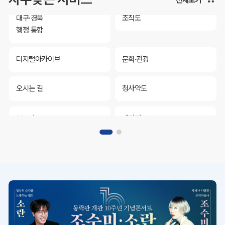
대구·경북
조직도
행정 통합
디지털아카이브
문화·관광
오시는 길
청사약도
보도자료
재정정보
K보듬 6000
클린신고
정보공개
대구·경북
조직도
행정 통합