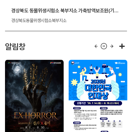
경상북도 동물위생시험소 북부지소 가축방역보조원(기간제 근로자) 채용 알림
경상북도동물위생시험소북부지소
알림창