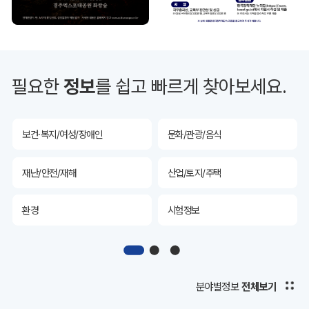
투자유치
공공데이터&통계
예산/재정/계약/세금
농업/축산
필요한
정보
를 쉽고 빠르게 찾아보세요.
산림
해양/수산
보건·복지/여성/장애인
문화/관광/음식
재난/안전/재해
산업/토지/주택
환경
시험정보
경제
디지털아카이브
투자유치
공공데이터&통계
분야별정보
전체보기