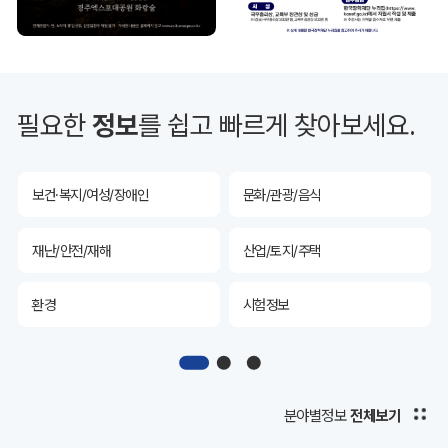
투자유치
공공데이터&통계
예산/재정/계약/세금
농업/축산
필요한
정보
를 쉽고 빠르게 찾아보세요.
산림
해양/수산
보건·복지/여성/장애인
문화/관광/음식
재난/안전/재해
산업/토지/주택
환경
시험정보
경제
디지털아카이브
투자유치
공공데이터&통계
분야별정보
전체보기