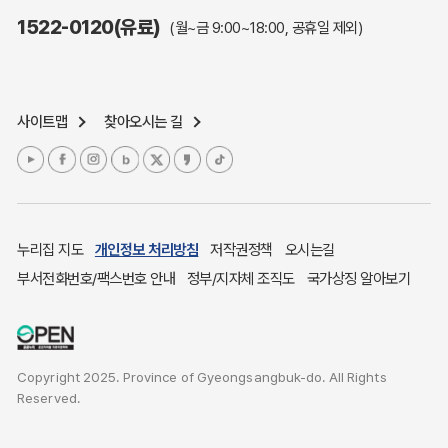
주민참여예산제도
1522-0120(유료)
(월~금 9:00~18:00, 공휴일 제외)
정보공개포털
노인복지
응급의료기관안내
사이트맵
찾아오시는 길
여성복지
장애인 복지시책
청소년복지
개별주택공시가격
귀농귀촌종합지원센터
누리집 지도
개인정보 처리방침
저작권정책
오시는길
부동산중개보수 안내
부서전화번호/팩스번호 안내
정부/지자체 조직도
국가상징 알아보기
조상 땅 찾기
토지이용계획
국내 투자인센티브
Copyright 2025. Province of Gyeongsangbuk-do. All Rights
농산물시세
Reserved.
소비자물가
소비자행복센터