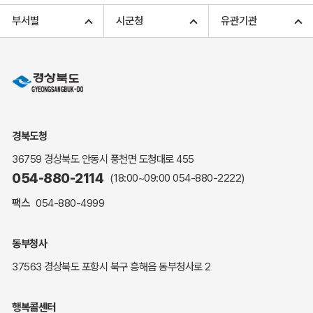
고향사랑기부 아너스 클럽
부서별
시군청
유관기관
고향사랑기부 안내
무인민원발급
민원상담
민원안내
민원편람(민원서식)
여권안내
경북도청
해명·설명자료
36759 경상북도 안동시 풍천면 도청대로 455
자주하는 질문
054-880-2114
(18:00~09:00
054-880-2222
)
정부24(민원서식)
팩스
054-880-4999
복지신문고
계약정보공개
동부청사
경북공공데이터&통계
37563 경상북도 포항시 북구 흥해읍 동부청사로 2
세입세출예산서
수의계약 현황공개
행복콜센터
업무추진비 공개