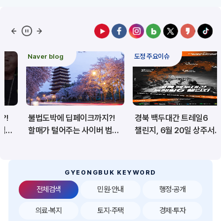
예산/재정/계약/세금
농업/축산
산림
해양/수산
Naver blog
도정 주요이슈
보건·복지/여성/장애인
문화/관광/음식
재난/안전/재해
산업/토지/주택
불법도박에 딥페이크까지?!
경북 백두대간 트레일6
환경
시험정보
할매가 털어주는 사이버 범죄
챌린지, 6월 20일 상주서
예방법
개막
경제
디지털아카이브
투자유치
공공데이터&통계
GYEONGBUK KEYWORD
전체검색
민원·안내
행정·공개
의료·복지
토지·주택
경제·투자