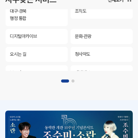
대구·경북
조직도
행정 통합
디지털아카이브
문화·관광
오시는 길
청사약도
보도자료
재정정보
K보듬 6000
클린신고
정보공개
대구·경북
조직도
행정 통합