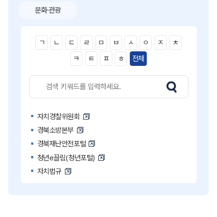
문화·관광
ㄱ
ㄴ
ㄷ
ㄹ
ㅁ
ㅂ
ㅅ
ㅇ
ㅈ
ㅊ
ㅋ
ㅌ
ㅍ
ㅎ
전체
자치경찰위원회
경북소방본부
경북재난안전포털
청년e끌림(청년포털)
자치법규
고액·상습 체납자 명단
국민콜110
공직비리 익명신고