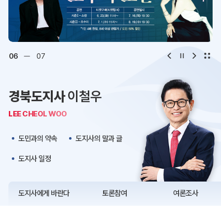
디지털아카이브
문화·관광
오시는 길
청사약도
06
07
보도자료
재정정보
경북도지사
이철우
K보듬 6000
클린신고
LEE CHEOL WOO
정보공개
도민과의 약속
도지사의 말과 글
도지사 일정
도지사에게 바란다
토론참여
여론조사