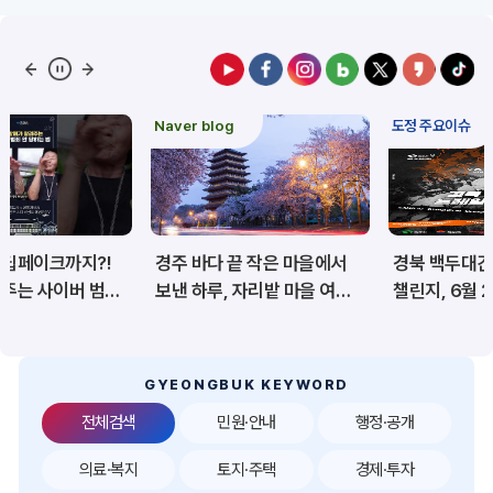
예산/재정/계약/세금
농업/축산
산림
해양/수산
Naver blog
도정 주요이슈
보건·복지/여성/장애인
문화/관광/음식
재난/안전/재해
산업/토지/주택
경주 바다 끝 작은 마을에서
경북 백두대간 트레일6
환경
시험정보
보낸 하루, 자리밭 마을 여름
챌린지, 6월 20일 상주서
이야기
개막
경제
디지털아카이브
투자유치
공공데이터&통계
GYEONGBUK KEYWORD
전체검색
민원·안내
행정·공개
의료·복지
토지·주택
경제·투자