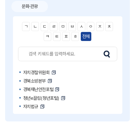
문화·관광
ㄱ
ㄴ
ㄷ
ㄹ
ㅁ
ㅂ
ㅅ
ㅇ
ㅈ
ㅊ
ㅋ
ㅌ
ㅍ
ㅎ
전체
자치경찰위원회
경북소방본부
경북재난안전포털
청년e끌림(청년포털)
자치법규
고액·상습 체납자 명단
국민콜110
공직비리 익명신고