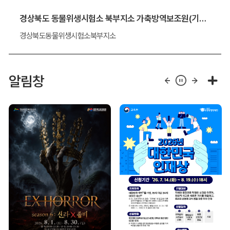
경상북도 동물위생시험소 북부지소 가축방역보조원(기간제 근로자) 채용 알림
경상북도동물위생시험소북부지소
알림창