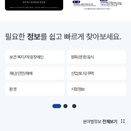
투자유치
공공데이터&통계
예산/재정/계약/세금
농업/축산
필요한
정보
를 쉽고 빠르게 찾아보세요.
산림
해양/수산
보건·복지/여성/장애인
문화/관광/음식
재난/안전/재해
산업/토지/주택
환경
시험정보
경제
디지털아카이브
투자유치
공공데이터&통계
분야별정보
전체보기