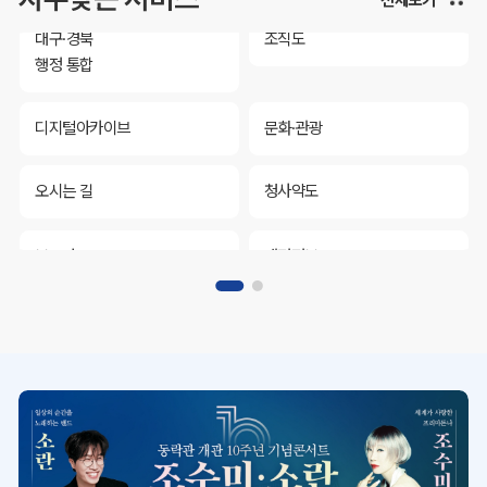
대구·경북
조직도
행정 통합
디지털아카이브
문화·관광
오시는 길
청사약도
보도자료
재정정보
K보듬 6000
클린신고
정보공개
대구·경북
조직도
행정 통합