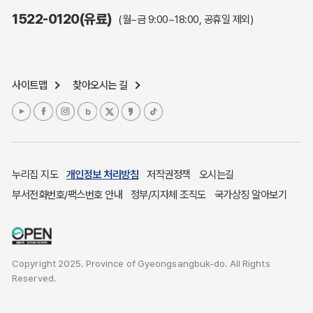
주민참여예산제도
1522-0120(유료)
(월~금 9:00~18:00, 공휴일 제외)
정보공개포털
노인복지
응급의료기관안내
사이트맵
찾아오시는 길
여성복지
장애인 복지시책
청소년복지
개별주택공시가격
귀농귀촌종합지원센터
누리집 지도
개인정보 처리방침
저작권정책
오시는길
부동산중개보수 안내
부서전화번호/팩스번호 안내
정부/지자체 조직도
국가상징 알아보기
조상 땅 찾기
토지이용계획
국내 투자인센티브
Copyright 2025. Province of Gyeongsangbuk-do. All Rights
농산물시세
Reserved.
소비자물가
소비자행복센터