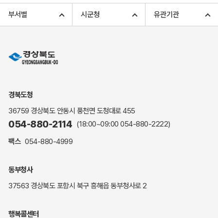
고향사랑기부 아너스 클럽
부서별
시군청
유관기관
고향사랑기부 안내
무인민원발급
민원상담
민원안내
민원편람(민원서식)
여권안내
경북도청
해명·설명자료
36759 경상북도 안동시 풍천면 도청대로 455
자주하는 질문
054-880-2114
(18:00~09:00
054-880-2222
)
정부24(민원서식)
팩스
054-880-4999
복지신문고
계약정보공개
동부청사
경북공공데이터&통계
37563 경상북도 포항시 북구 흥해읍 동부청사로 2
세입세출예산서
수의계약 현황공개
행복콜센터
업무추진비 공개