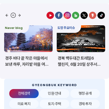
예산/재정/계약/세금
농업/축산
산림
해양/수산
Naver blog
도정 주요이슈
보건·복지/여성/장애인
문화/관광/음식
재난/안전/재해
산업/토지/주택
경주 바다 끝 작은 마을에서
경북 백두대간 트레일6
환경
시험정보
보낸 하루, 자리밭 마을 여름
챌린지, 6월 20일 상주서
이야기
개막
경제
디지털아카이브
투자유치
공공데이터&통계
GYEONGBUK KEYWORD
전체검색
민원·안내
행정·공개
의료·복지
토지·주택
경제·투자