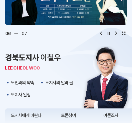
디지털아카이브
문화·관광
오시는 길
청사약도
06
07
보도자료
재정정보
경북도지사
이철우
K보듬 6000
클린신고
LEE CHEOL WOO
정보공개
도민과의 약속
도지사의 말과 글
도지사 일정
도지사에게 바란다
토론참여
여론조사