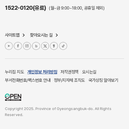
주민참여예산제도
1522-0120(유료)
(월~금 9:00~18:00, 공휴일 제외)
정보공개포털
노인복지
응급의료기관안내
사이트맵
찾아오시는 길
여성복지
장애인 복지시책
청소년복지
개별주택공시가격
귀농귀촌종합지원센터
누리집 지도
개인정보 처리방침
저작권정책
오시는길
부동산중개보수 안내
부서전화번호/팩스번호 안내
정부/지자체 조직도
국가상징 알아보기
조상 땅 찾기
토지이용계획
국내 투자인센티브
Copyright 2025. Province of Gyeongsangbuk-do. All Rights
농산물시세
Reserved.
소비자물가
소비자행복센터