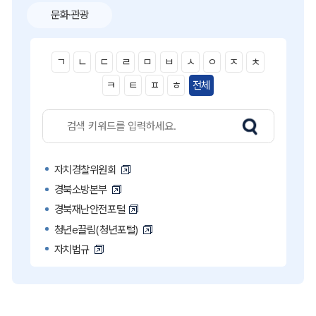
문화·관광
ㄱ
ㄴ
ㄷ
ㄹ
ㅁ
ㅂ
ㅅ
ㅇ
ㅈ
ㅊ
ㅋ
ㅌ
ㅍ
ㅎ
전체
자치경찰위원회
경북소방본부
경북재난안전포털
청년e끌림(청년포털)
자치법규
고액·상습 체납자 명단
국민콜110
공직비리 익명신고