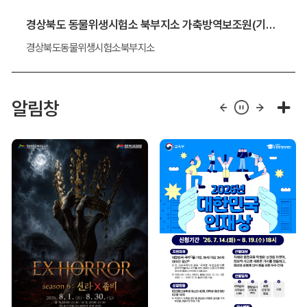
경상북도 동물위생시험소 북부지소 가축방역보조원(기간제 근로자) 채용 알림
경상북도동물위생시험소북부지소
알림창