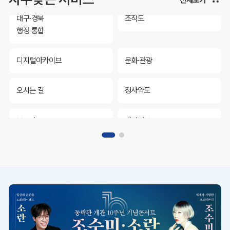
대구·경북
조직도
행정 통합
디지털아카이브
문화·관광
오시는 길
청사약도
보도자료
재정정보
K보듬 6000
클린신고
정보공개
대구·경북
조직도
행정 통합