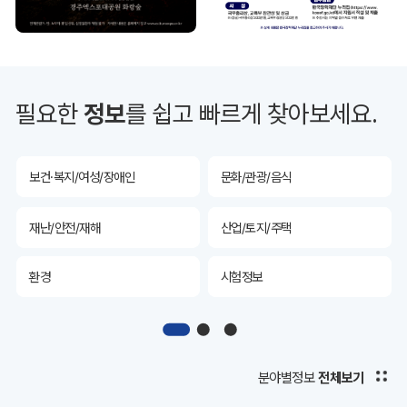
투자유치
공공데이터&통계
예산/재정/계약/세금
농업/축산
필요한
정보
를 쉽고 빠르게 찾아보세요.
산림
해양/수산
보건·복지/여성/장애인
문화/관광/음식
재난/안전/재해
산업/토지/주택
환경
시험정보
경제
디지털아카이브
투자유치
공공데이터&통계
분야별정보
전체보기