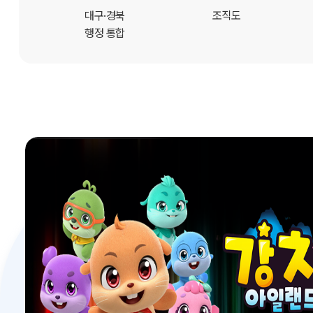
개
대구·경북
조직도
행정 통합