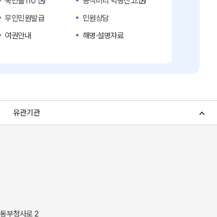
국민콜110
공직비리 익명신고
무인민원발급
민원상담
여권안내
해명·설명자료
복지신문고
계약정보공개
수의계약 현황공개
업무추진비 공개
노인복지
응급의료기관안내
청소년복지
개별주택공시가격
유관기관
조상 땅 찾기
토지이용계획
소비자물가
소비자행복센터
중소기업지원
지역사랑상품권
경북나드리
경북여행책자신청
경상북도 지정문화재
경상북도 수목원
동락관
민물고기생태체험관
 동부청사로 2