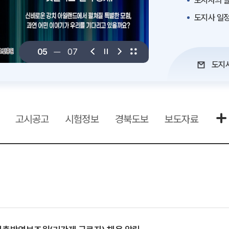
도지사의 말
도지사 일
06
07
도지
고시공고
시험정보
경북도보
보도자료