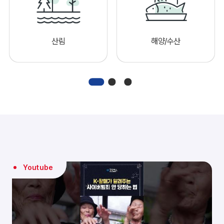
산림
해양/수산
Youtube