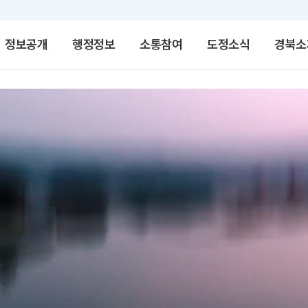
정보공개
행정정보
소통참여
도정소식
경북소