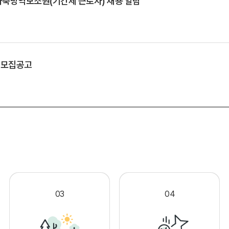
축방역보조원(기간제 근로자) 채용 알림
 모집공고
.
03
04