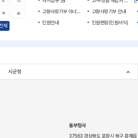
자치법규
고액·상습 체납자 명단
ㅅ
ㅇ
고향사랑기부 아너스 클럽
고향사랑기부 안내
ㅋ
ㅌ
민원안내
민원편람(민원서식)
전체
자주하는 질문
정부24(민원서식)
경북공공데이터&통계
세입세출예산서
주민참여예산제도
정보공개포털
여성복지
장애인 복지시책
시군청
귀농귀촌종합지원센터
부동산중개보수 안내
국내 투자인센티브
농산물시세
신기술오픈마켓
일자리/채용
투자환경
경북 이달의 축제행사
경북e맛(음식정보)
경상북도 대기정보
동부청사
도립예술단
도립예술단 공연소개
37563 경상북도 포항시 북구 흥해읍