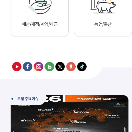
예산/재정/계약/세금
농업/축산
도정 주요이슈