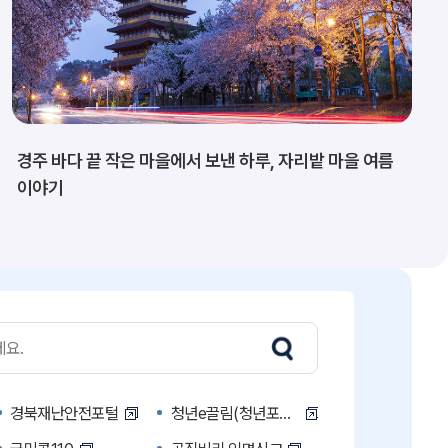
경주 바다 끝 작은 마을에서 보낸 하루, 자리밭 마을 여름
이야기
경북재난안전포털
청년e끌림(청년포털)