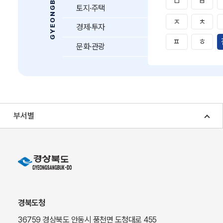
ㅁ
ㅂ
토지·주택
ㅈ
ㅊ
경제·투자
ㅍ
ㅎ
문화·관광
부서별
경북도청
36759 경상북도 안동시 풍천면 도청대로 455