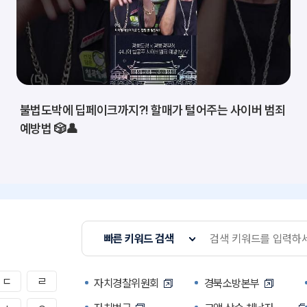
불법도박에 딥페이크까지?! 할매가 털어주는 사이버 범죄
예방법 🎲👤
빠른 키워드 검색
ㄷ
ㄹ
자치경찰위원회
경북소방본부