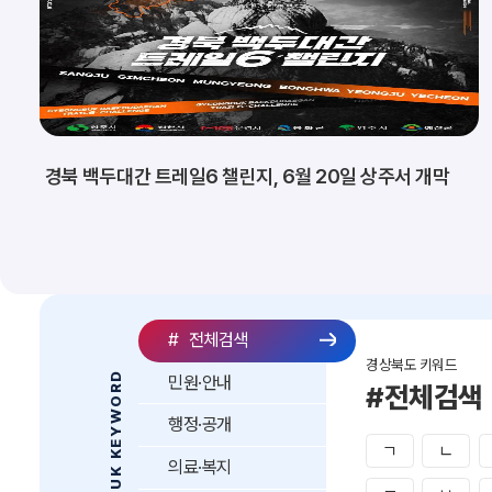
경북 백두대간 트레일6 챌린지, 6월 20일 상주서 개막
#
전체검색
경상북도 키워드
GYEONGBUK KEYWORD
민원·안내
#전체검색
행정·공개
ㄱ
ㄴ
의료·복지