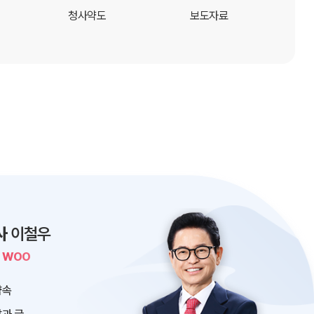
청사약도
보도자료
사
이철우
L WOO
약속