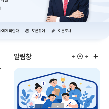
과 글
정
사에게 바란다
토론참여
여론조사
알림창