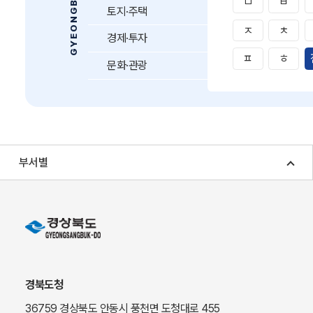
ㅁ
ㅂ
토지·주택
ㅈ
ㅊ
경제·투자
ㅍ
ㅎ
문화·관광
부서별
경북도청
36759 경상북도 안동시 풍천면 도청대로 455