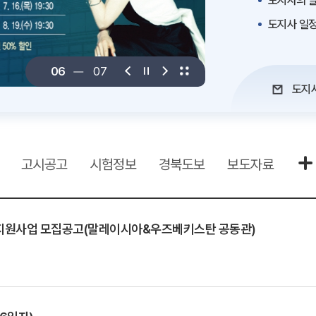
도지사의 말
도지사 일
06
07
도지
고시공고
시험정보
경북도보
보도자료
팅 지원사업 모집공고(말레이시아&우즈베키스탄 공동관)