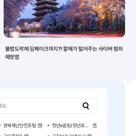
불법도박에 딥페이크까지?! 할매가 털어주는 사이버 범죄
예방법
경북재난안전포털
청년e끌림(청년포털)