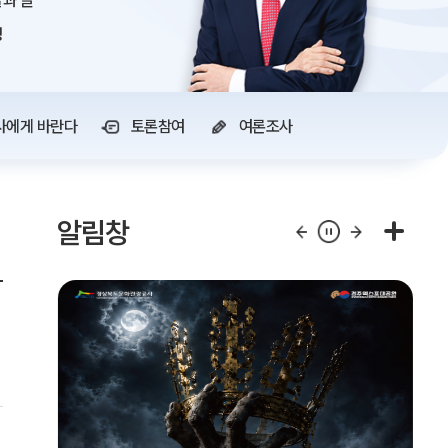
과 글
정
사에게 바란다
토론참여
여론조사
알림창