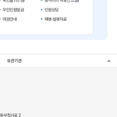
국민콜110
공직비리 익명신고
무인민원발급
민원상담
여권안내
해명·설명자료
복지신문고
계약정보공개
수의계약 현황공개
업무추진비 공개
노인복지
응급의료기관안내
청소년복지
개별주택공시가격
유관기관
조상 땅 찾기
토지이용계획
소비자물가
소비자행복센터
중소기업지원
지역사랑상품권
경북나드리
경북여행책자신청
경상북도 지정문화재
경상북도 수목원
동락관
민물고기생태체험관
 동부청사로 2