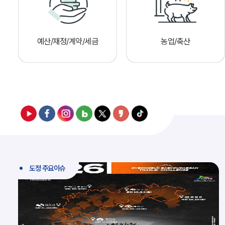
예산/재정/계약/세금
농업/축산
도정 주요이슈