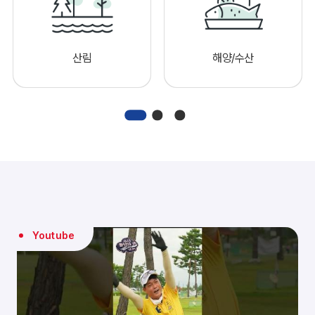
산림
해양/수산
Youtube