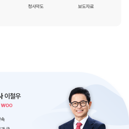
청사약도
보도자료
사
이철우
L WOO
약속