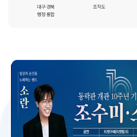
개
대구·경북
조직도
행정 통합