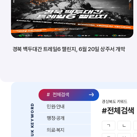
경북 백두대간 트레일6 챌린지, 6월 20일 상주서 개막
#
전체검색
경상북도 키워드
GYEONGBUK KEYWORD
민원·안내
#전체검색
행정·공개
ㄱ
ㄴ
의료·복지