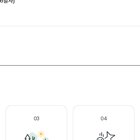
 6일자)
.
03
04