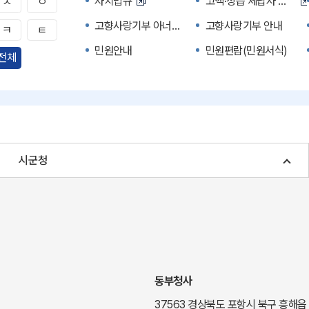
자치법규
고액·상습 체납자 명단
ㅅ
ㅇ
고향사랑기부 아너스 클럽
고향사랑기부 안내
ㅋ
ㅌ
민원안내
민원편람(민원서식)
전체
자주하는 질문
정부24(민원서식)
경북공공데이터&통계
세입세출예산서
주민참여예산제도
정보공개포털
여성복지
장애인 복지시책
시군청
귀농귀촌종합지원센터
부동산중개보수 안내
국내 투자인센티브
농산물시세
신기술오픈마켓
일자리/채용
투자환경
경북 이달의 축제행사
경북e맛(음식정보)
경상북도 대기정보
동부청사
도립예술단
도립예술단 공연소개
37563 경상북도 포항시 북구 흥해읍