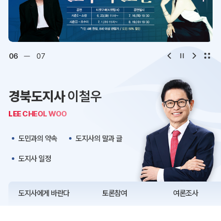
디지털아카이브
문화·관광
오시는 길
청사약도
06
07
보도자료
재정정보
경북도지사
이철우
K보듬 6000
클린신고
LEE CHEOL WOO
정보공개
도민과의 약속
도지사의 말과 글
도지사 일정
도지사에게 바란다
토론참여
여론조사