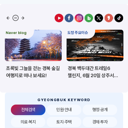
예산/재정/계약/세금
농업/축산
산림
해양/수산
Naver blog
도정 주요이슈
보건·복지/여성/장애인
문화/관광/음식
재난/안전/재해
산업/토지/주택
초록빛 그늘을 걷는 경북 숲길
경북 백두대간 트레일6
환경
시험정보
여행지로 떠나 보세요!
챌린지, 6월 20일 상주서
개막
경제
디지털아카이브
투자유치
공공데이터&통계
GYEONGBUK KEYWORD
전체검색
민원·안내
행정·공개
의료·복지
토지·주택
경제·투자