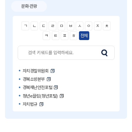
문화·관광
ㄱ
ㄴ
ㄷ
ㄹ
ㅁ
ㅂ
ㅅ
ㅇ
ㅈ
ㅊ
ㅋ
ㅌ
ㅍ
ㅎ
전체
자치경찰위원회
경북소방본부
경북재난안전포털
청년e끌림(청년포털)
자치법규
고액·상습 체납자 명단
국민콜110
공직비리 익명신고