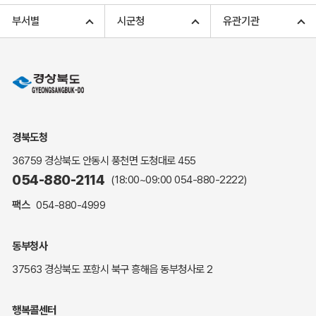
고향사랑기부 아너스 클럽
부서별
시군청
유관기관
고향사랑기부 안내
무인민원발급
민원상담
민원안내
민원편람(민원서식)
여권안내
경북도청
해명·설명자료
36759 경상북도 안동시 풍천면 도청대로 455
자주하는 질문
054-880-2114
(18:00~09:00
054-880-2222
)
정부24(민원서식)
팩스
054-880-4999
복지신문고
계약정보공개
동부청사
경북공공데이터&통계
37563 경상북도 포항시 북구 흥해읍 동부청사로 2
세입세출예산서
수의계약 현황공개
행복콜센터
업무추진비 공개