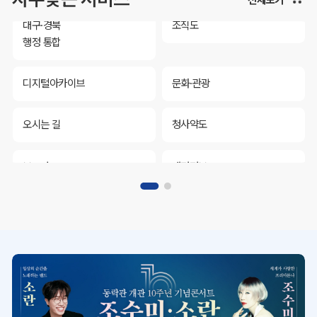
대구·경북
조직도
행정 통합
디지털아카이브
문화·관광
오시는 길
청사약도
보도자료
재정정보
K보듬 6000
클린신고
정보공개
대구·경북
조직도
행정 통합