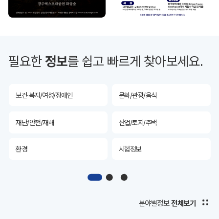
투자유치
공공데이터&통계
예산/재정/계약/세금
농업/축산
필요한
정보
를 쉽고 빠르게 찾아보세요.
산림
해양/수산
보건·복지/여성/장애인
문화/관광/음식
재난/안전/재해
산업/토지/주택
환경
시험정보
경제
디지털아카이브
투자유치
공공데이터&통계
분야별정보
전체보기