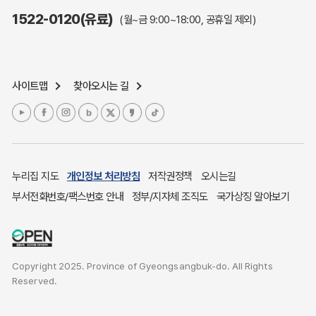
주민참여예산제도
1522-0120(유료)
(월~금 9:00~18:00, 공휴일 제외)
정보공개포털
노인복지
응급의료기관안내
사이트맵
찾아오시는 길
여성복지
장애인 복지시책
청소년복지
개별주택공시가격
귀농귀촌종합지원센터
누리집 지도
개인정보 처리방침
저작권정책
오시는길
부동산중개보수 안내
부서전화번호/팩스번호 안내
정부/지자체 조직도
국가상징 알아보기
조상 땅 찾기
토지이용계획
국내 투자인센티브
Copyright 2025. Province of Gyeongsangbuk-do. All Rights
농산물시세
Reserved.
소비자물가
소비자행복센터