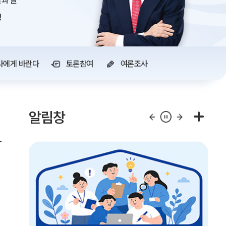
과 글
정
사에게 바란다
토론참여
여론조사
알림창