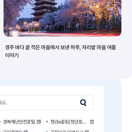
경주 바다 끝 작은 마을에서 보낸 하루, 자리밭 마을 여름
이야기
경북재난안전포털
청년e끌림(청년포털)