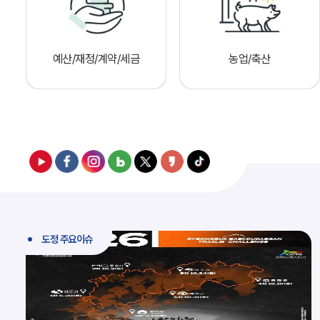
예산/재정/계약/세금
농업/축산
도정 주요이슈