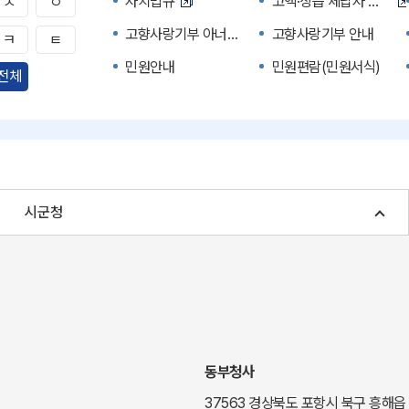
자치법규
고액·상습 체납자 명단
ㅅ
ㅇ
고향사랑기부 아너스 클럽
고향사랑기부 안내
ㅋ
ㅌ
민원안내
민원편람(민원서식)
전체
자주하는 질문
정부24(민원서식)
경북공공데이터&통계
세입세출예산서
주민참여예산제도
정보공개포털
여성복지
장애인 복지시책
시군청
귀농귀촌종합지원센터
부동산중개보수 안내
국내 투자인센티브
농산물시세
신기술오픈마켓
일자리/채용
투자환경
경북 이달의 축제행사
경북e맛(음식정보)
경상북도 대기정보
동부청사
도립예술단
도립예술단 공연소개
37563 경상북도 포항시 북구 흥해읍