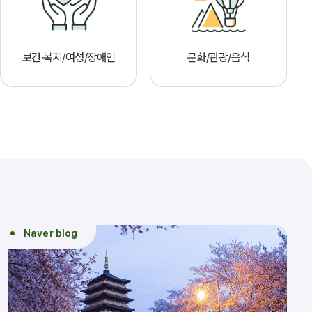
보건·복지/여성/장애인
문화/관광/음식
Naver blog