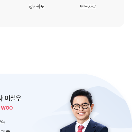
청사약도
보도자료
사
이철우
L WOO
약속