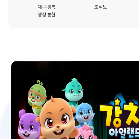
개
대구·경북
조직도
행정 통합