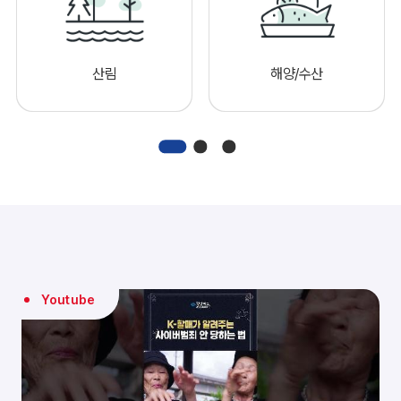
산림
해양/수산
Youtube