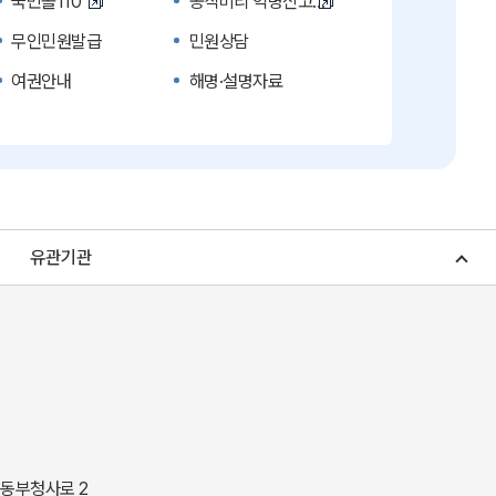
국민콜110
공직비리 익명신고
무인민원발급
민원상담
여권안내
해명·설명자료
복지신문고
계약정보공개
수의계약 현황공개
업무추진비 공개
노인복지
응급의료기관안내
청소년복지
개별주택공시가격
유관기관
조상 땅 찾기
토지이용계획
소비자물가
소비자행복센터
중소기업지원
지역사랑상품권
경북나드리
경북여행책자신청
경상북도 지정문화재
경상북도 수목원
동락관
민물고기생태체험관
 동부청사로 2