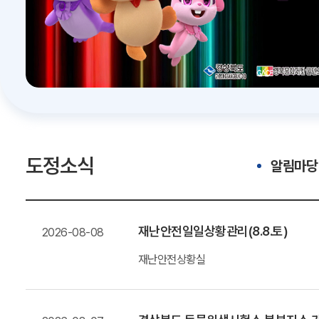
도정소식
알림마당
재난안전일일상황관리(8.8.토)
2026-08-08
재난안전상황실