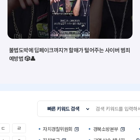
불법도박에 딥페이크까지?! 할매가 털어주는 사이버 범죄
예방법 🎲👤
빠른 키워드 검색
ㄷ
ㄹ
자치경찰위원회
경북소방본부