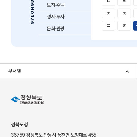
ㅁ
ㅂ
토지·주택
ㅈ
ㅊ
경제·투자
ㅍ
ㅎ
문화·관광
부서별
경북도청
36759 경상북도 안동시 풍천면 도청대로 455