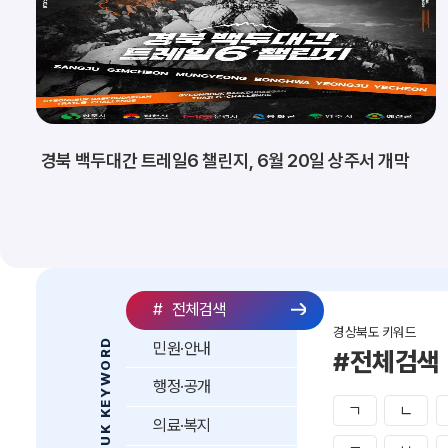
경북 백두대간 트레일6 챌린지, 6월 20일 상주서 개막
#
전체검색
경상북도 키워드
GYEONGBUK KEYWORD
민원·안내
#전체검색
행정·공개
ㄱ
ㄴ
의료·복지