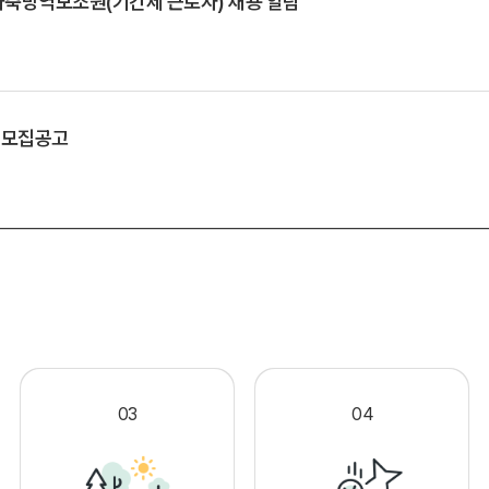
축방역보조원(기간제 근로자) 채용 알림
 모집공고
.
03
04