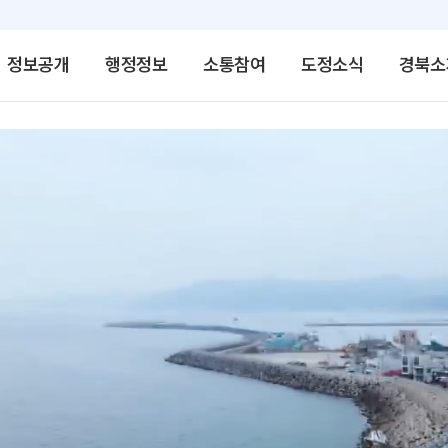
정보공개
행정정보
소통참여
도정소식
경북소