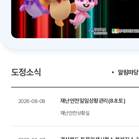
도정소식
알림마당
재난안전일일상황관리(8.8.토)
2026-08-08
재난안전상황실