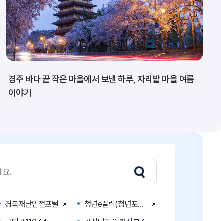
경주 바다 끝 작은 마을에서 보낸 하루, 자리밭 마을 여름
이야기
경북재난안전포털
청년e끌림(청년포털)