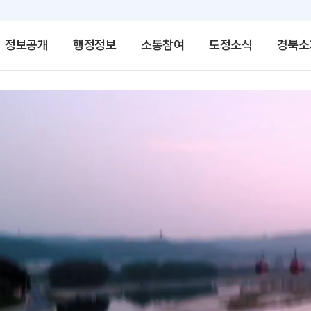
정보공개
행정정보
소통참여
도정소식
경북소