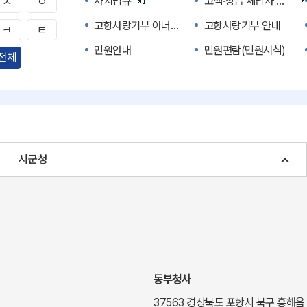
자치법규
고액·상습 체납자 명단
ㅅ
ㅇ
고향사랑기부 아너스 클럽
고향사랑기부 안내
ㅋ
ㅌ
민원안내
민원편람(민원서식)
전체
자주하는 질문
정부24(민원서식)
경북공공데이터&통계
세입세출예산서
주민참여예산제도
정보공개포털
여성복지
장애인 복지시책
시군청
귀농귀촌종합지원센터
부동산중개보수 안내
국내 투자인센티브
농산물시세
신기술오픈마켓
일자리/채용
투자환경
경북 이달의 축제행사
경북e맛(음식정보)
경상북도 대기정보
동부청사
도립예술단
도립예술단 공연소개
37563 경상북도 포항시 북구 흥해읍