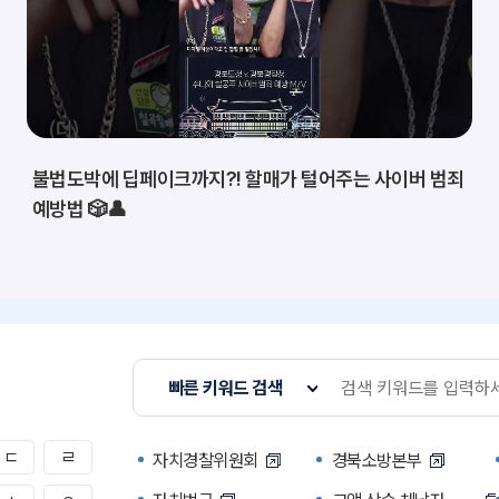
불법도박에 딥페이크까지?! 할매가 털어주는 사이버 범죄
예방법 🎲👤
빠른 키워드 검색
ㄷ
ㄹ
자치경찰위원회
경북소방본부