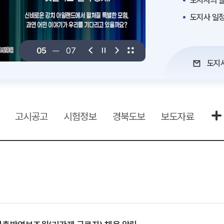
도지사의 말
도지사 일
06
07
도지
고시공고
시험정보
경북도보
보도자료