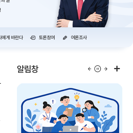
과 글
정
사에게 바란다
토론참여
여론조사
알림창