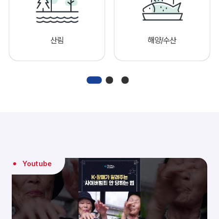
산림
해양/수산
Youtube