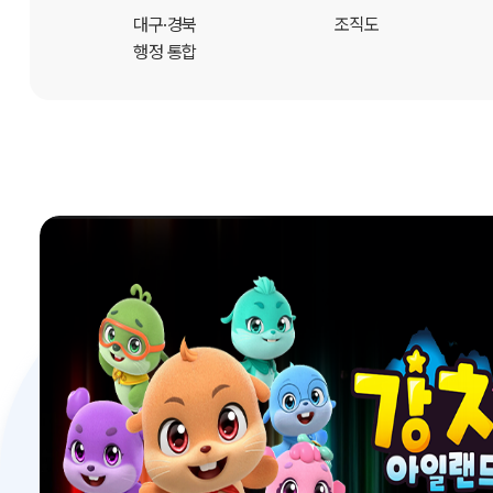
개
대구·경북
조직도
행정 통합