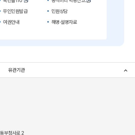
국민콜110
공직비리 익명신고
무인민원발급
민원상담
여권안내
해명·설명자료
복지신문고
계약정보공개
수의계약 현황공개
업무추진비 공개
노인복지
응급의료기관안내
청소년복지
개별주택공시가격
유관기관
조상 땅 찾기
토지이용계획
소비자물가
소비자행복센터
중소기업지원
지역사랑상품권
경북나드리
경북여행책자신청
경상북도 지정문화재
경상북도 수목원
동락관
민물고기생태체험관
 동부청사로 2