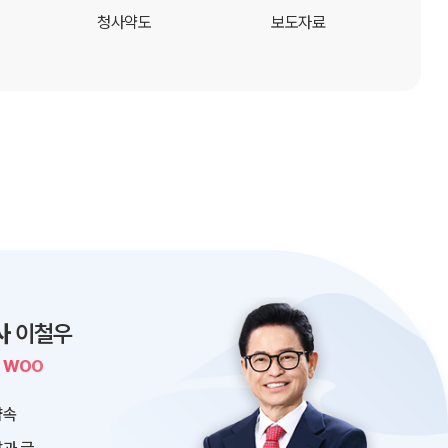
청사약도
보도자료
사
이철우
L WOO
약속