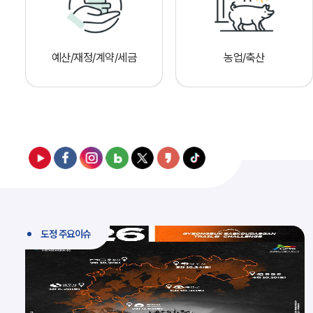
예산/재정/계약/세금
농업/축산
도정 주요이슈