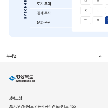
ㅁ
ㅂ
토지·주택
ㅈ
ㅊ
경제·투자
ㅍ
ㅎ
문화·관광
부서별
경북도청
36759 경상북도 안동시 풍천면 도청대로 455