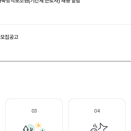
축방역보조원(기간제 근로자) 채용 알림
 모집공고
.
03
04