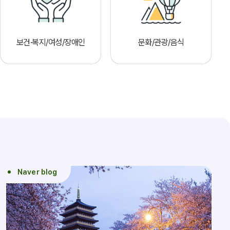
보건·복지/여성/장애인
문화/관광/음식
Naver blog