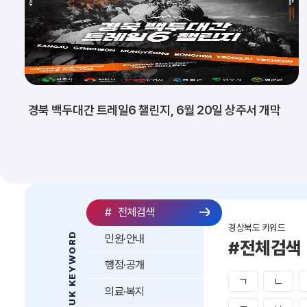
경북 백두대간 트레일6 챌린지, 6월 20일 상주서 개막
#
전체검색
경상북도 키워드
GYEONGBUK KEYWORD
민원·안내
#전체검색
행정·공개
ㄱ
ㄴ
의료·복지