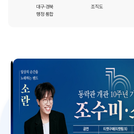
개
대구·경북
조직도
행정 통합