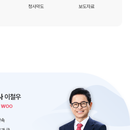
청사약도
보도자료
사
이철우
L WOO
약속