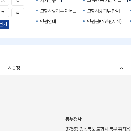
자치법규
고액·상습 체납자 명단
ㅅ
ㅇ
고향사랑기부 아너스 클럽
고향사랑기부 안내
ㅋ
ㅌ
민원안내
민원편람(민원서식)
전체
자주하는 질문
정부24(민원서식)
경북공공데이터&통계
세입세출예산서
주민참여예산제도
정보공개포털
여성복지
장애인 복지시책
시군청
귀농귀촌종합지원센터
부동산중개보수 안내
국내 투자인센티브
농산물시세
신기술오픈마켓
일자리/채용
투자환경
경북 이달의 축제행사
경북e맛(음식정보)
경상북도 대기정보
동부청사
도립예술단
도립예술단 공연소개
37563 경상북도 포항시 북구 흥해읍