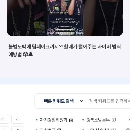
불법도박에 딥페이크까지?! 할매가 털어주는 사이버 범죄
예방법 🎲👤
빠른 키워드 검색
ㄷ
ㄹ
자치경찰위원회
경북소방본부