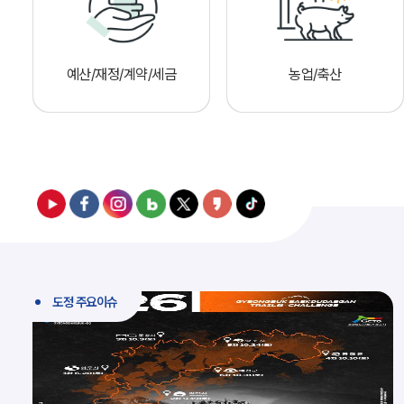
예산/재정/계약/세금
농업/축산
도정 주요이슈