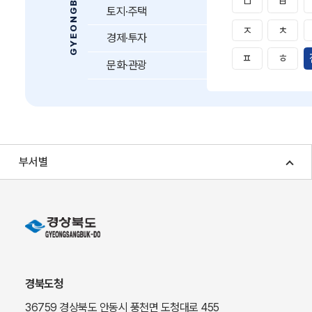
ㅁ
ㅂ
토지·주택
ㅈ
ㅊ
경제·투자
ㅍ
ㅎ
문화·관광
부서별
경북도청
36759 경상북도 안동시 풍천면 도청대로 455