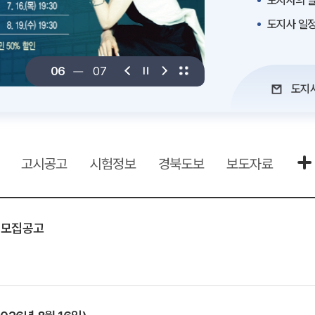
도지사의 말
도지사 일
06
07
도지
고시공고
시험정보
경북도보
보도자료
 모집공고