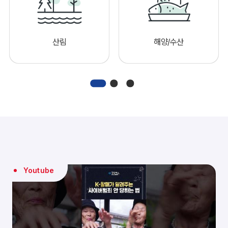
산림
해양/수산
Youtube