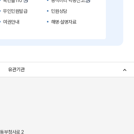
국민콜110
공직비리 익명신고
무인민원발급
민원상담
여권안내
해명·설명자료
복지신문고
계약정보공개
수의계약 현황공개
업무추진비 공개
노인복지
응급의료기관안내
청소년복지
개별주택공시가격
유관기관
조상 땅 찾기
토지이용계획
소비자물가
소비자행복센터
중소기업지원
지역사랑상품권
경북나드리
경북여행책자신청
경상북도 지정문화재
경상북도 수목원
동락관
민물고기생태체험관
 동부청사로 2