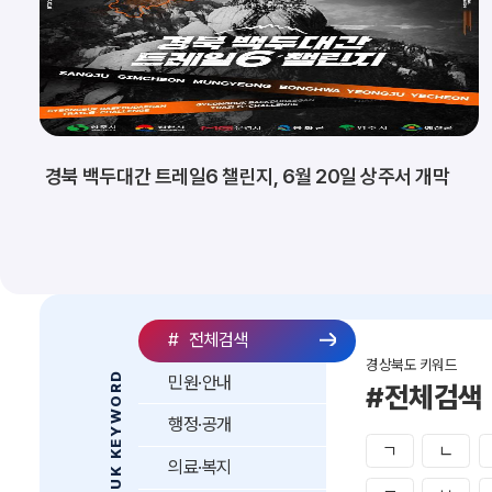
경북 백두대간 트레일6 챌린지, 6월 20일 상주서 개막
#
전체검색
경상북도 키워드
GYEONGBUK KEYWORD
민원·안내
#전체검색
행정·공개
ㄱ
ㄴ
의료·복지