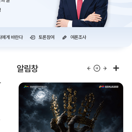
과 글
정
사에게 바란다
토론참여
여론조사
알림창