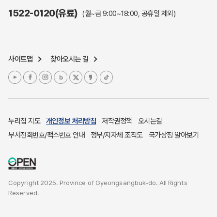
주민참여예산제도
1522-0120(유료)
(월~금 9:00~18:00, 공휴일 제외)
정보공개포털
노인복지
응급의료기관안내
사이트맵
찾아오시는 길
여성복지
장애인 복지시책
청소년복지
개별주택공시가격
귀농귀촌종합지원센터
누리집 지도
개인정보 처리방침
저작권정책
오시는길
부동산중개보수 안내
부서전화번호/팩스번호 안내
정부/지자체 조직도
국가상징 알아보기
조상 땅 찾기
토지이용계획
국내 투자인센티브
Copyright 2025. Province of Gyeongsangbuk-do. All Rights
농산물시세
Reserved.
소비자물가
소비자행복센터