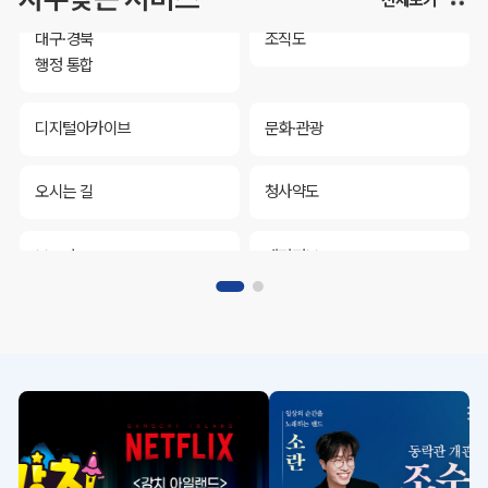
대구·경북
조직도
행정 통합
디지털아카이브
문화·관광
오시는 길
청사약도
보도자료
재정정보
K보듬 6000
클린신고
정보공개
대구·경북
조직도
행정 통합