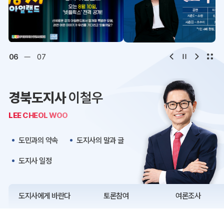
디지털아카이브
문화·관광
오시는 길
청사약도
06
07
보도자료
재정정보
경북도지사
이철우
K보듬 6000
클린신고
LEE CHEOL WOO
정보공개
도민과의 약속
도지사의 말과 글
도지사 일정
도지사에게 바란다
토론참여
여론조사