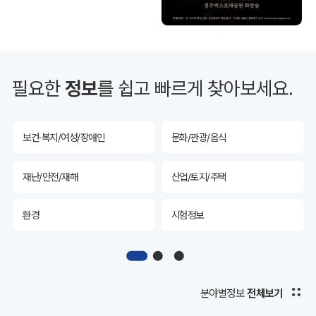
투자유치
공공데이터&통계
예산/재정/계약/세금
농업/축산
필요한
정보
를 쉽고 빠르게 찾아보세요.
산림
해양/수산
보건·복지/여성/장애인
문화/관광/음식
재난/안전/재해
산업/토지/주택
환경
시험정보
경제
디지털아카이브
투자유치
공공데이터&통계
분야별정보
전체보기