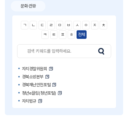
문화·관광
ㄱ
ㄴ
ㄷ
ㄹ
ㅁ
ㅂ
ㅅ
ㅇ
ㅈ
ㅊ
ㅋ
ㅌ
ㅍ
ㅎ
전체
자치경찰위원회
경북소방본부
경북재난안전포털
청년e끌림(청년포털)
자치법규
고액·상습 체납자 명단
국민콜110
공직비리 익명신고