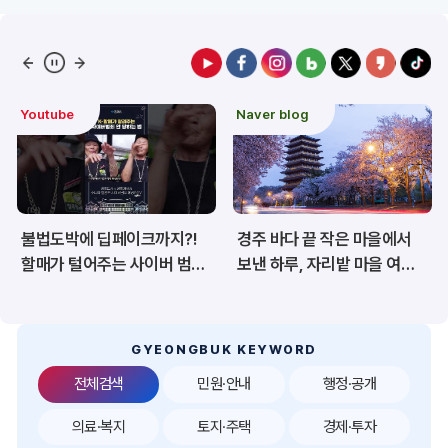
예산/재정/계약/세금
농업/축산
산림
해양/수산
Naver blog
도정 주요이슈
보건·복지/여성/장애인
문화/관광/음식
재난/안전/재해
산업/토지/주택
경주 바다 끝 작은 마을에서
경북 백두대간 트레일6
환경
시험정보
보낸 하루, 자리밭 마을 여름
챌린지, 6월 20일 상주서
이야기
개막
경제
디지털아카이브
투자유치
공공데이터&통계
GYEONGBUK KEYWORD
전체검색
민원·안내
행정·공개
의료·복지
토지·주택
경제·투자