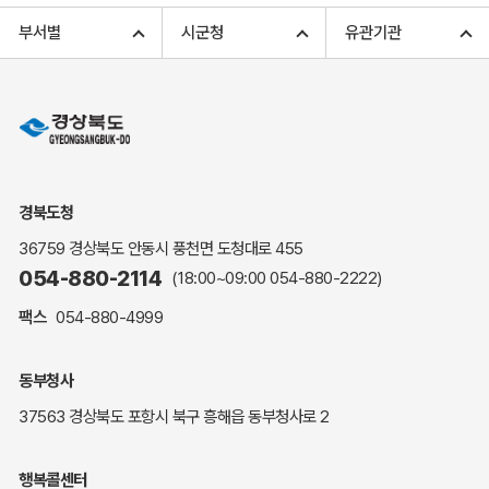
고향사랑기부 아너스 클럽
부서별
시군청
유관기관
고향사랑기부 안내
무인민원발급
민원상담
민원안내
민원편람(민원서식)
여권안내
경북도청
해명·설명자료
36759 경상북도 안동시 풍천면 도청대로 455
자주하는 질문
054-880-2114
(18:00~09:00
054-880-2222
)
정부24(민원서식)
팩스
054-880-4999
복지신문고
계약정보공개
동부청사
경북공공데이터&통계
37563 경상북도 포항시 북구 흥해읍 동부청사로 2
세입세출예산서
수의계약 현황공개
행복콜센터
업무추진비 공개