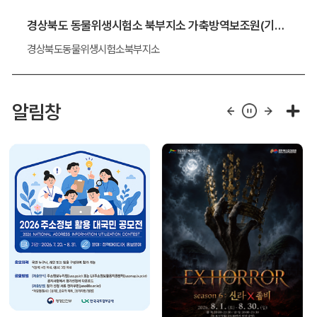
경상북도 동물위생시험소 북부지소 가축방역보조원(기간제 근로자) 채용 알림
경상북도동물위생시험소북부지소
알림창