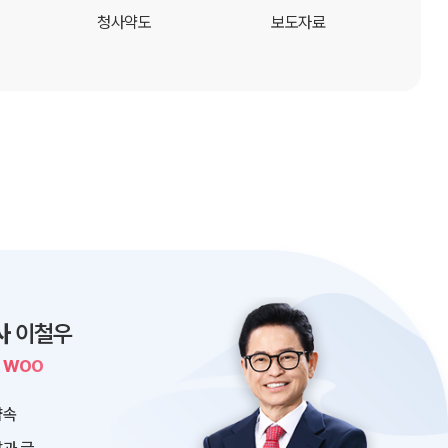
청사약도
보도자료
사
이철우
L WOO
약속