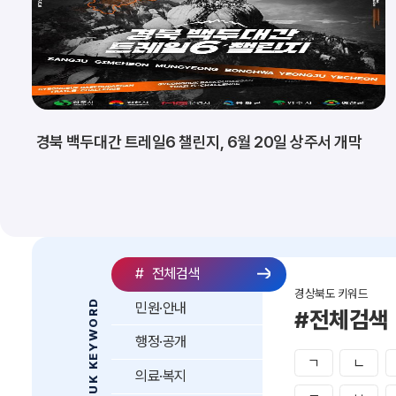
경북 백두대간 트레일6 챌린지, 6월 20일 상주서 개막
#
전체검색
경상북도 키워드
GYEONGBUK KEYWORD
민원·안내
#전체검색
행정·공개
ㄱ
ㄴ
의료·복지