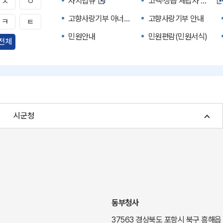
자치법규
고액·상습 체납자 명단
ㅅ
ㅇ
고향사랑기부 아너스 클럽
고향사랑기부 안내
ㅋ
ㅌ
민원안내
민원편람(민원서식)
전체
자주하는 질문
정부24(민원서식)
경북공공데이터&통계
세입세출예산서
주민참여예산제도
정보공개포털
여성복지
장애인 복지시책
시군청
귀농귀촌종합지원센터
부동산중개보수 안내
국내 투자인센티브
농산물시세
신기술오픈마켓
일자리/채용
투자환경
경북 이달의 축제행사
경북e맛(음식정보)
경상북도 대기정보
동부청사
도립예술단
도립예술단 공연소개
37563 경상북도 포항시 북구 흥해읍