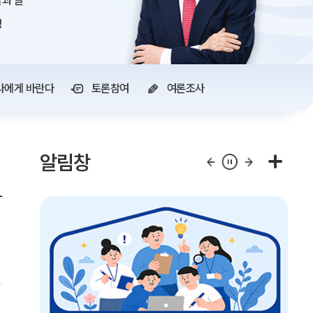
과 글
정
사에게 바란다
토론참여
여론조사
알림창