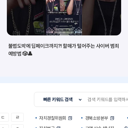
불법도박에 딥페이크까지?! 할매가 털어주는 사이버 범죄
예방법 🎲👤
빠른 키워드 검색
ㄷ
ㄹ
자치경찰위원회
경북소방본부