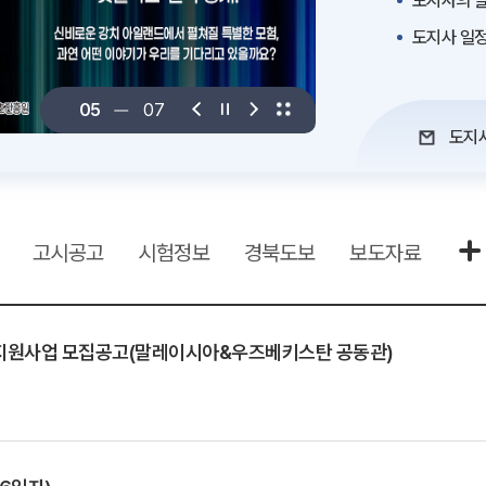
도지사의 말
도지사 일
06
07
도지
고시공고
시험정보
경북도보
보도자료
팅 지원사업 모집공고(말레이시아&우즈베키스탄 공동관)