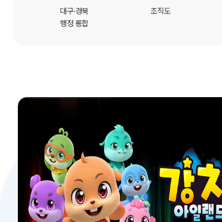
개
대구·경북
조직도
행정 통합