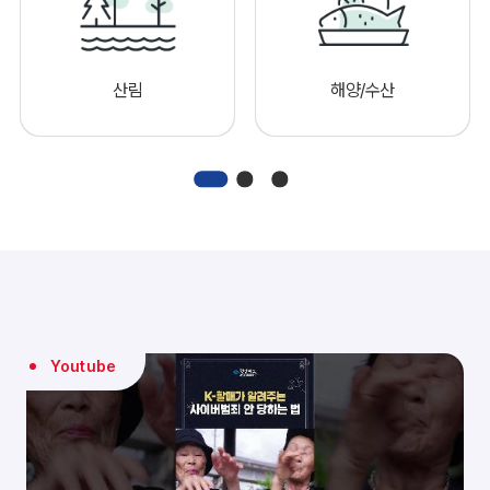
산림
해양/수산
Youtube