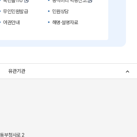
국민콜110
공직비리 익명신고
무인민원발급
민원상담
여권안내
해명·설명자료
복지신문고
계약정보공개
수의계약 현황공개
업무추진비 공개
노인복지
응급의료기관안내
청소년복지
개별주택공시가격
유관기관
조상 땅 찾기
토지이용계획
소비자물가
소비자행복센터
중소기업지원
지역사랑상품권
경북나드리
경북여행책자신청
경상북도 지정문화재
경상북도 수목원
동락관
민물고기생태체험관
 동부청사로 2