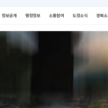
정보공개
행정정보
소통참여
도정소식
경북소