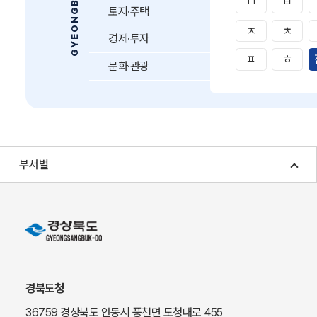
ㅁ
ㅂ
토지·주택
ㅈ
ㅊ
경제·투자
ㅍ
ㅎ
문화·관광
부서별
경북도청
36759 경상북도 안동시 풍천면 도청대로 455