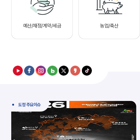
예산/재정/계약/세금
농업/축산
도정 주요이슈