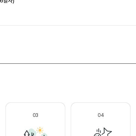
 6일자)
.
03
04