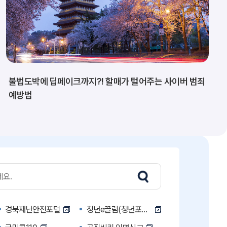
불법도박에 딥페이크까지?! 할매가 털어주는 사이버 범죄
예방법
경북재난안전포털
청년e끌림(청년포털)