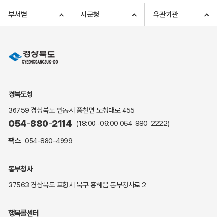
고향사랑기부 아너스 클럽
부서별
시군청
유관기관
고향사랑기부 안내
무인민원발급
민원상담
민원안내
민원편람(민원서식)
여권안내
경북도청
해명·설명자료
36759 경상북도 안동시 풍천면 도청대로 455
자주하는 질문
054-880-2114
(18:00~09:00
054-880-2222
)
정부24(민원서식)
팩스
054-880-4999
복지신문고
계약정보공개
동부청사
경북공공데이터&통계
37563 경상북도 포항시 북구 흥해읍 동부청사로 2
세입세출예산서
수의계약 현황공개
행복콜센터
업무추진비 공개