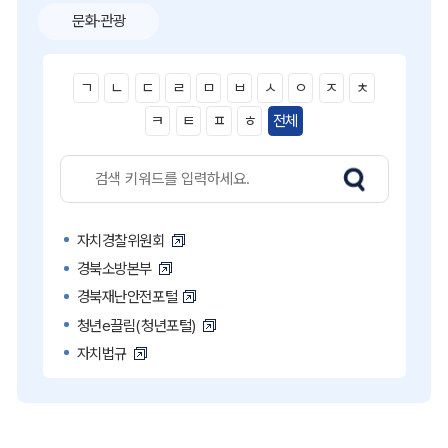
문화·관광
ㄱ
ㄴ
ㄷ
ㄹ
ㅁ
ㅂ
ㅅ
ㅇ
ㅈ
ㅊ
ㅋ
ㅌ
ㅍ
ㅎ
전체
자치경찰위원회
경북소방본부
경북재난안전포털
청년e끌림(청년포털)
자치법규
고액·상습 체납자 명단
국민콜110
공직비리 익명신고