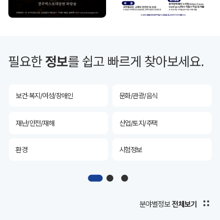
투자유치
공공데이터&통계
예산/재정/계약/세금
농업/축산
필요한
정보
를 쉽고 빠르게 찾아보세요.
산림
해양/수산
보건·복지/여성/장애인
문화/관광/음식
재난/안전/재해
산업/토지/주택
환경
시험정보
경제
디지털아카이브
투자유치
공공데이터&통계
분야별정보
전체보기