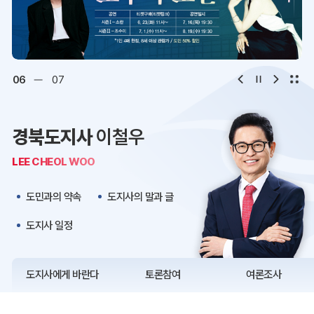
디지털아카이브
문화·관광
오시는 길
청사약도
06
07
보도자료
재정정보
경북도지사
이철우
K보듬 6000
클린신고
LEE CHEOL WOO
정보공개
도민과의 약속
도지사의 말과 글
도지사 일정
도지사에게 바란다
토론참여
여론조사