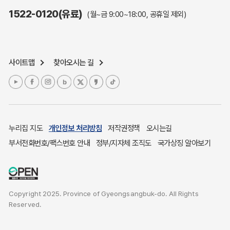
주민참여예산제도
1522-0120(유료)
(월~금 9:00~18:00, 공휴일 제외)
정보공개포털
노인복지
응급의료기관안내
사이트맵
찾아오시는 길
여성복지
장애인 복지시책
청소년복지
개별주택공시가격
귀농귀촌종합지원센터
누리집 지도
개인정보 처리방침
저작권정책
오시는길
부동산중개보수 안내
부서전화번호/팩스번호 안내
정부/지자체 조직도
국가상징 알아보기
조상 땅 찾기
토지이용계획
국내 투자인센티브
Copyright 2025. Province of Gyeongsangbuk-do. All Rights
농산물시세
Reserved.
소비자물가
소비자행복센터