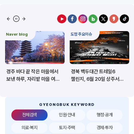
예산/재정/계약/세금
농업/축산
산림
해양/수산
Naver blog
도정 주요이슈
보건·복지/여성/장애인
문화/관광/음식
재난/안전/재해
산업/토지/주택
경주 바다 끝 작은 마을에서
경북 백두대간 트레일6
환경
시험정보
보낸 하루, 자리밭 마을 여름
챌린지, 6월 20일 상주서
이야기
개막
경제
디지털아카이브
투자유치
공공데이터&통계
GYEONGBUK KEYWORD
전체검색
민원·안내
행정·공개
의료·복지
토지·주택
경제·투자