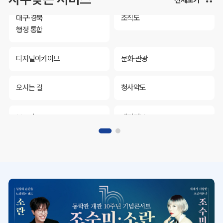
대구·경북
조직도
행정 통합
디지털아카이브
문화·관광
오시는 길
청사약도
보도자료
재정정보
K보듬 6000
클린신고
정보공개
대구·경북
조직도
행정 통합