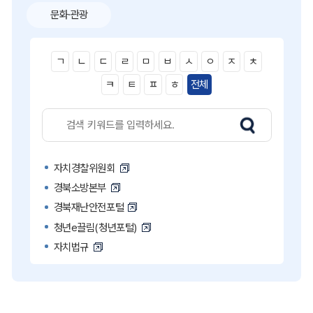
문화·관광
ㄱ
ㄴ
ㄷ
ㄹ
ㅁ
ㅂ
ㅅ
ㅇ
ㅈ
ㅊ
ㅋ
ㅌ
ㅍ
ㅎ
전체
자치경찰위원회
경북소방본부
경북재난안전포털
청년e끌림(청년포털)
자치법규
고액·상습 체납자 명단
국민콜110
공직비리 익명신고