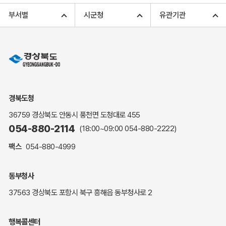
고향사랑기부 아너스 클럽
부서별
시군청
유관기관
고향사랑기부 안내
무인민원발급
민원상담
민원안내
민원편람(민원서식)
여권안내
경북도청
해명·설명자료
36759 경상북도 안동시 풍천면 도청대로 455
자주하는 질문
054-880-2114
(18:00~09:00
054-880-2222
)
정부24(민원서식)
팩스
054-880-4999
복지신문고
계약정보공개
동부청사
경북공공데이터&통계
37563 경상북도 포항시 북구 흥해읍 동부청사로 2
세입세출예산서
수의계약 현황공개
행복콜센터
업무추진비 공개