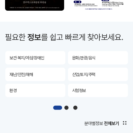
투자유치
공공데이터&통계
예산/재정/계약/세금
농업/축산
필요한
정보
를 쉽고 빠르게 찾아보세요.
산림
해양/수산
보건·복지/여성/장애인
문화/관광/음식
재난/안전/재해
산업/토지/주택
환경
시험정보
경제
디지털아카이브
투자유치
공공데이터&통계
분야별정보
전체보기