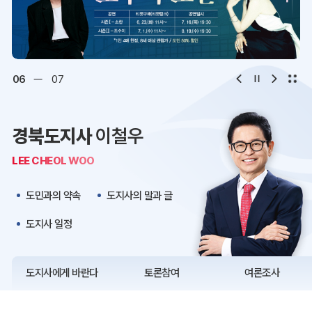
디지털아카이브
문화·관광
오시는 길
청사약도
06
07
보도자료
재정정보
경북도지사
이철우
K보듬 6000
클린신고
LEE CHEOL WOO
정보공개
도민과의 약속
도지사의 말과 글
도지사 일정
도지사에게 바란다
토론참여
여론조사