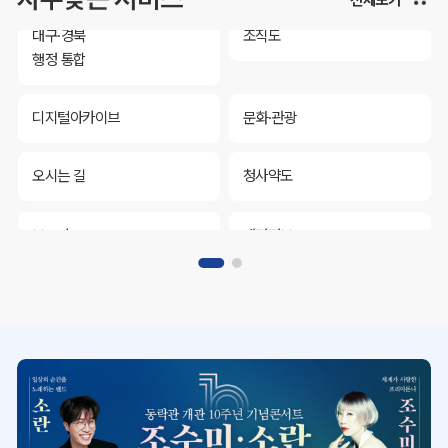
대구·경북
조직도
행정 통합
디지털아카이브
문화·관광
오시는 길
청사약도
보도자료
재정정보
K보듬 6000
클린신고
정보공개
대구·경북
조직도
행정 통합