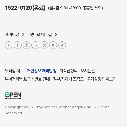
주민참여예산제도
1522-0120(유료)
(월~금 9:00~18:00, 공휴일 제외)
정보공개포털
노인복지
응급의료기관안내
사이트맵
찾아오시는 길
여성복지
장애인 복지시책
청소년복지
개별주택공시가격
귀농귀촌종합지원센터
누리집 지도
개인정보 처리방침
저작권정책
오시는길
부동산중개보수 안내
부서전화번호/팩스번호 안내
정부/지자체 조직도
국가상징 알아보기
조상 땅 찾기
토지이용계획
국내 투자인센티브
Copyright 2025. Province of Gyeongsangbuk-do. All Rights
농산물시세
Reserved.
소비자물가
소비자행복센터