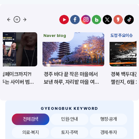
예산/재정/계약/세금
농업/축산
산림
해양/수산
Naver blog
도정 주요이슈
보건·복지/여성/장애인
문화/관광/음식
재난/안전/재해
산업/토지/주택
경주 바다 끝 작은 마을에서
경북 백두대간 트레일6
환경
시험정보
보낸 하루, 자리밭 마을 여름
챌린지, 6월 20일 상주서
이야기
개막
경제
디지털아카이브
투자유치
공공데이터&통계
GYEONGBUK KEYWORD
전체검색
민원·안내
행정·공개
의료·복지
토지·주택
경제·투자